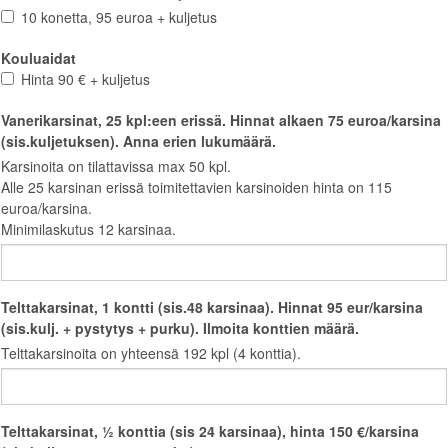
10 konetta, 95 euroa + kuljetus
Kouluaidat
Hinta 90 € + kuljetus
Vanerikarsinat, 25 kpl:een erissä. Hinnat alkaen 75 euroa/karsina
(sis.kuljetuksen). Anna erien lukumäärä.
Karsinoita on tilattavissa max 50 kpl.
Alle 25 karsinan erissä toimitettavien karsinoiden hinta on 115
euroa/karsina.
Minimilaskutus 12 karsinaa.
Telttakarsinat, 1 kontti (sis.48 karsinaa). Hinnat 95 eur/karsina
(sis.kulj. + pystytys + purku). Ilmoita konttien määrä.
Telttakarsinoita on yhteensä 192 kpl (4 konttia).
Telttakarsinat, ½ konttia (sis 24 karsinaa), hinta 150 €/karsina