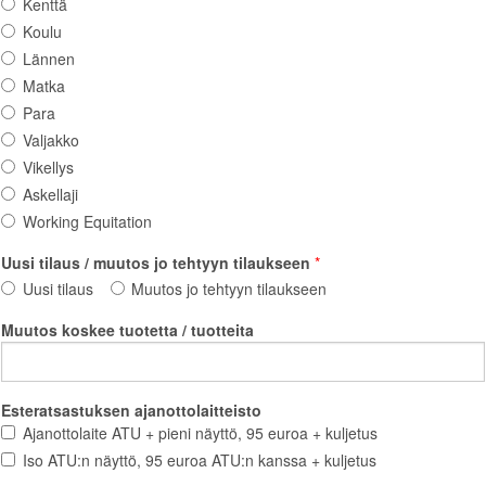
Kenttä
Koulu
Lännen
Matka
Para
Valjakko
Vikellys
Askellaji
Working
Equitation
Uusi tilaus / muutos jo tehtyyn tilaukseen
Uusi
tilaus
Muutos
jo
tehtyyn
tilaukseen
Muutos koskee tuotetta / tuotteita
Esteratsastuksen ajanottolaitteisto
Ajanottolaite ATU + pieni näyttö, 95 euroa + kuljetus
Iso ATU:n näyttö, 95 euroa ATU:n kanssa + kuljetus