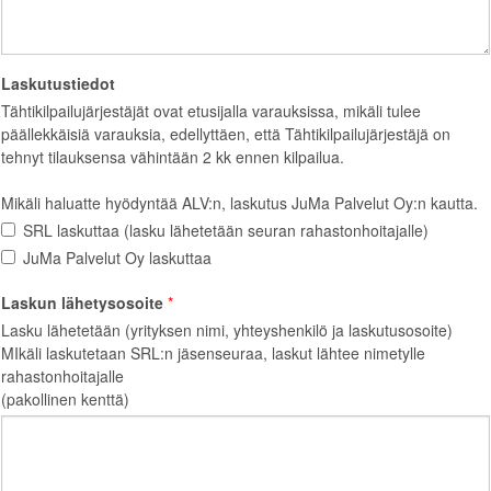
Laskutustiedot
Tähtikilpailujärjestäjät ovat etusijalla varauksissa, mikäli tulee
päällekkäisiä varauksia, edellyttäen, että Tähtikilpailujärjestäjä on
tehnyt tilauksensa vähintään 2 kk ennen kilpailua.
Mikäli haluatte hyödyntää ALV:n, laskutus JuMa Palvelut Oy:n kautta.
SRL laskuttaa (lasku lähetetään seuran rahastonhoitajalle)
JuMa Palvelut Oy laskuttaa
Laskun lähetysosoite
Lasku lähetetään (yrityksen nimi, yhteyshenkilö ja laskutusosoite)
MIkäli laskutetaan SRL:n jäsenseuraa, laskut lähtee nimetylle
rahastonhoitajalle
(pakollinen kenttä)