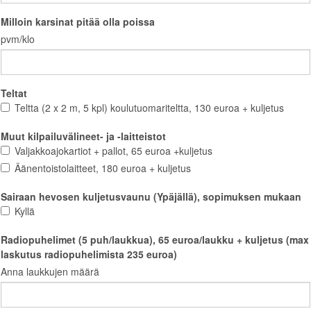
Milloin karsinat pitää olla poissa
pvm/klo
Teltat
Teltta (2 x 2 m, 5 kpl) koulutuomariteltta, 130 euroa + kuljetus
Muut kilpailuvälineet- ja -laitteistot
Valjakkoajokartiot + pallot, 65 euroa +kuljetus
Äänentoistolaitteet, 180 euroa + kuljetus
Sairaan hevosen kuljetusvaunu (Ypäjällä), sopimuksen mukaan
Kyllä
Radiopuhelimet (5 puh/laukkua), 65 euroa/laukku + kuljetus (max
laskutus radiopuhelimista 235 euroa)
Anna laukkujen määrä