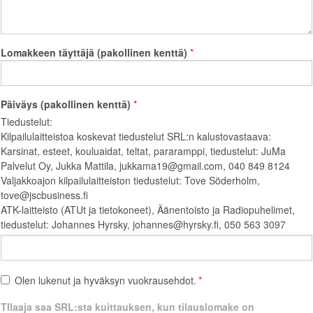
Lomakkeen täyttäjä (pakollinen kenttä)
Päiväys (pakollinen kenttä)
Tiedustelut:
Kilpailulaitteistoa koskevat tiedustelut SRL:n kalustovastaava:
Karsinat, esteet, kouluaidat, teltat, pararamppi, tiedustelut: JuMa
Palvelut Oy, Jukka Mattila, jukkama19@gmail.com, 040 849 8124
Valjakkoajon kilpailulaitteiston tiedustelut: Tove Söderholm,
tove@jscbusiness.fi
ATK-laitteisto (ATUt ja tietokoneet), Äänentoisto ja Radiopuhelimet,
tiedustelut: Johannes Hyrsky, johannes@hyrsky.fi, 050 563 3097
Olen lukenut ja hyväksyn vuokrausehdot.
TIlaaja saa SRL:sta kuittauksen, kun tilauslomake on