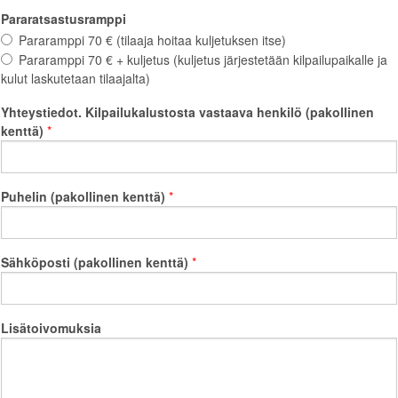
Pararatsastusramppi
Pararamppi
70
€
(tilaaja
hoitaa
kuljetuksen
itse)
Pararamppi
70
€
+
kuljetus
(kuljetus
järjestetään
kilpailupaikalle
ja
kulut
laskutetaan
tilaajalta)
Yhteystiedot. Kilpailukalustosta vastaava henkilö (pakollinen
kenttä)
Puhelin (pakollinen kenttä)
Sähköposti (pakollinen kenttä)
Lisätoivomuksia