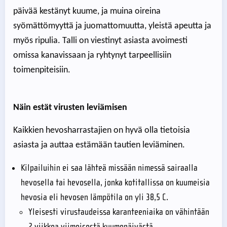
päivää kestänyt kuume, ja muina oireina
syömättömyyttä ja juomattomuutta, yleistä apeutta ja
myös ripulia. Talli on viestinyt asiasta avoimesti
omissa kanavissaan ja ryhtynyt tarpeellisiin
toimenpiteisiin.
Näin estät virusten leviämisen
Kaikkien hevosharrastajien on hyvä olla tietoisia
asiasta ja auttaa estämään tautien leviäminen.
Kilpailuihin ei saa lähteä missään nimessä sairaalla
hevosella tai hevosella, jonka kotitallissa on kuumeisia
hevosia eli hevosen lämpötila on yli 38,5 C.
Yleisesti virustaudeissa karanteeniaika on vähintään
2 viikkoa viimeisestä kuumepäivästä.