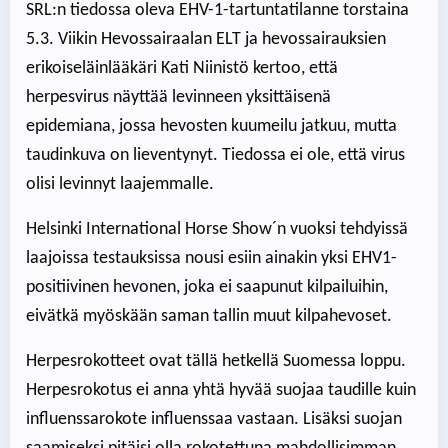
SRL:n tiedossa oleva EHV-1-tartuntatilanne torstaina
5.3. Viikin Hevossairaalan ELT ja hevossairauksien
erikoiseläinlääkäri Kati Niinistö kertoo, että
herpesvirus näyttää levinneen yksittäisenä
epidemiana, jossa hevosten kuumeilu jatkuu, mutta
taudinkuva on lieventynyt. Tiedossa ei ole, että virus
olisi levinnyt laajemmalle.
Helsinki International Horse Show´n vuoksi tehdyissä
laajoissa testauksissa nousi esiin ainakin yksi EHV1-
positiivinen hevonen, joka ei saapunut kilpailuihin,
eivätkä myöskään saman tallin muut kilpahevoset.
Herpesrokotteet ovat tällä hetkellä Suomessa loppu.
Herpesrokotus ei anna yhtä hyvää suojaa taudille kuin
influenssarokote influenssaa vastaan. Lisäksi suojan