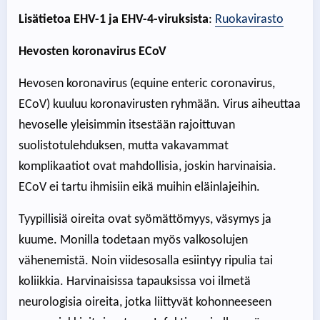
Lisätietoa
EHV-1 ja EHV-4-viruksista
:
Ruokavirasto
Hevosten koronavirus ECoV
Hevosen koronavirus (equine enteric coronavirus,
ECoV) kuuluu koronavirusten ryhmään. Virus aiheuttaa
hevoselle yleisimmin itsestään rajoittuvan
suolistotulehduksen, mutta vakavammat
komplikaatiot ovat mahdollisia, joskin harvinaisia.
ECoV ei tartu ihmisiin eikä muihin eläinlajeihin.
Tyypillisiä oireita ovat syömättömyys, väsymys ja
kuume. Monilla todetaan myös valkosolujen
vähenemistä. Noin viidesosalla esiintyy ripulia tai
koliikkia. Harvinaisissa tapauksissa voi ilmetä
neurologisia oireita, jotka liittyvät kohonneeseen