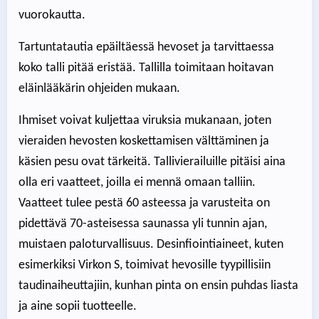
vuorokautta.
Tartuntatautia epäiltäessä hevoset ja tarvittaessa
koko talli pitää eristää. Tallilla toimitaan hoitavan
eläinlääkärin ohjeiden mukaan.
Ihmiset voivat kuljettaa viruksia mukanaan, joten
vieraiden hevosten koskettamisen välttäminen ja
käsien pesu ovat tärkeitä. Tallivierailuille pitäisi aina
olla eri vaatteet, joilla ei mennä omaan talliin.
Vaatteet tulee pestä 60 asteessa ja varusteita on
pidettävä 70-asteisessa saunassa yli tunnin ajan,
muistaen paloturvallisuus. Desinfiointiaineet, kuten
esimerkiksi Virkon S, toimivat hevosille tyypillisiin
taudinaiheuttajiin, kunhan pinta on ensin puhdas liasta
ja aine sopii tuotteelle.