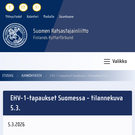
Yhteystiedot
Kalenteri
Medialle
Jäsenhuone
Suomen Ratsastajainliitto
Finlands Ryttarförbund
Valikko
ETUSIVU
AJANKOHTAISTA
EHV-1-tapaukset Suomessa - tilannekuva 5.3.
EHV-1-tapaukset Suomessa - tilannekuva
5.3.
5.3.2026