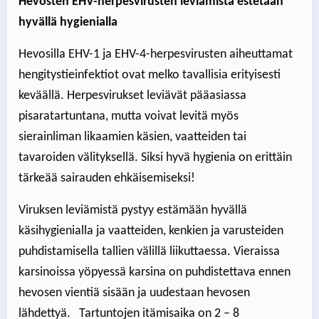
Hevosten EHV-herpesvirusten leviämistä estetään
hyvällä hygienialla
Hevosilla EHV-1 ja EHV-4-herpesvirusten aiheuttamat
hengitystieinfektiot ovat melko tavallisia erityisesti
keväällä. Herpesvirukset leviävät pääasiassa
pisaratartuntana, mutta voivat levitä myös
sierainliman likaamien käsien, vaatteiden tai
tavaroiden välityksellä. Siksi hyvä hygienia on erittäin
tärkeää sairauden ehkäisemiseksi!
Viruksen leviämistä pystyy estämään hyvällä
käsihygienialla ja vaatteiden, kenkien ja varusteiden
puhdistamisella tallien välillä liikuttaessa. Vieraissa
karsinoissa yöpyessä karsina on puhdistettava ennen
hevosen vientiä sisään ja uudestaan hevosen
lähdettyä. Tartuntojen itämisaika on 2 – 8