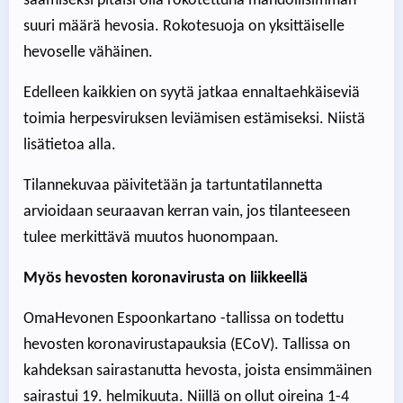
saamiseksi pitäisi olla rokotettuna mahdollisimman
suuri määrä hevosia. Rokotesuoja on yksittäiselle
hevoselle vähäinen.
Edelleen kaikkien on syytä jatkaa ennaltaehkäiseviä
toimia herpesviruksen leviämisen estämiseksi. Niistä
lisätietoa alla.
Tilannekuvaa päivitetään ja tartuntatilannetta
arvioidaan seuraavan kerran vain, jos tilanteeseen
tulee merkittävä muutos huonompaan.
Myös hevosten koronavirusta on liikkeellä
OmaHevonen Espoonkartano -tallissa on todettu
hevosten koronavirustapauksia (ECoV). Tallissa on
kahdeksan sairastanutta hevosta, joista ensimmäinen
sairastui 19. helmikuuta. Niillä on ollut oireina 1-4