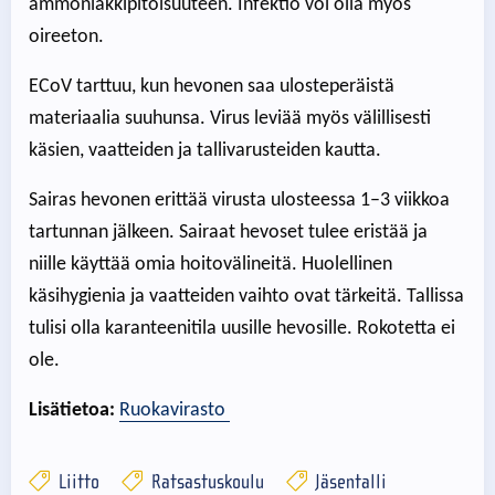
ammoniakkipitoisuuteen. Infektio voi olla myös
oireeton.
ECoV tarttuu, kun hevonen saa ulosteperäistä
materiaalia suuhunsa. Virus leviää myös välillisesti
käsien, vaatteiden ja tallivarusteiden kautta.
Sairas hevonen erittää virusta ulosteessa 1–3 viikkoa
tartunnan jälkeen. Sairaat hevoset tulee eristää ja
niille käyttää omia hoitovälineitä. Huolellinen
käsihygienia ja vaatteiden vaihto ovat tärkeitä. Tallissa
tulisi olla karanteenitila uusille hevosille. Rokotetta ei
ole.
Lisätietoa:
Ruokavirasto
Liitto
Ratsastuskoulu
Jäsentalli