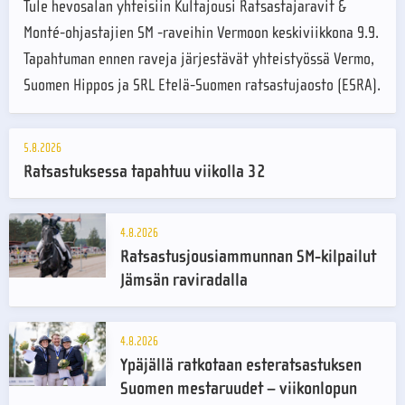
Tule hevosalan yhteisiin Kultajousi Ratsastajaravit &
Monté-ohjastajien SM -raveihin Vermoon keskiviikkona 9.9.
Tapahtuman ennen raveja järjestävät yhteistyössä Vermo,
Suomen Hippos ja SRL Etelä-Suomen ratsastujaosto (ESRA).
5.8.2026
Ratsastuksessa tapahtuu viikolla 32
4.8.2026
Ratsastusjousiammunnan SM-kilpailut
Jämsän raviradalla
4.8.2026
Ypäjällä ratkotaan esteratsastuksen
Suomen mestaruudet – viikonlopun