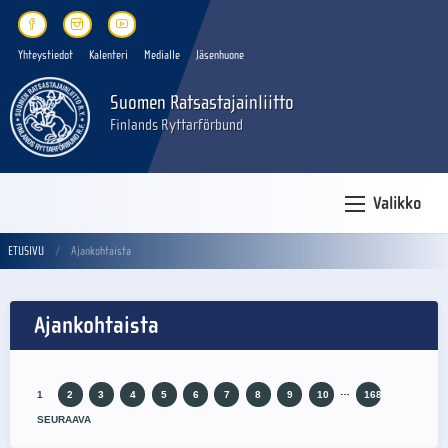
Yhteystiedot
Kalenteri
Medialle
Jäsenhuone
Suomen Ratsastajainliitto
Finlands Ryttarförbund
Valikko
ETUSIVU
Ajankohtaista
Ajankohtaista
…
1
2
3
4
5
6
7
8
9
10
168
SEURAAVA