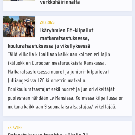
verkkohäirinnältä
29.7.2026
Ikäryhmien EM-kilpailut
matkaratsastuksessa,
kouluratsastuksessa ja vikellyksessä
Tällä viikolla kilpaillaan kaikkiaan kolmen eri lajin
ikäluokkien Euroopan mestaruuksista Ranskassa.
Matkaratsastuksessa nuoret ja juniorit kilpailevat
Julliangesissa 120 kilometrin matkalla.
Ponikouluratsastajat sekä nuoret ja juniorivikeltäjät
puolestaan nähdään Le Mansissa. Kolmessa kilpailussa on
mukana kaikkiaan 9 suomalaisratsastajaa/-vikeltäjää.
28.7.2026