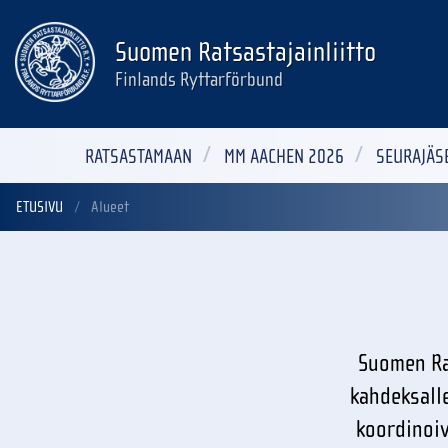
Suomen Ratsastajainliitto
Finlands Ryttarförbund
RATSASTAMAAN
MM AACHEN 2026
SEURAJÄS
ETUSIVU
Alueet
Suomen Rat
kahdeksalle
koordinoiv