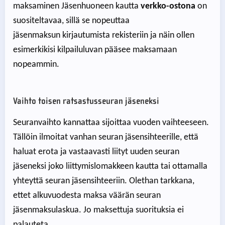
maksaminen Jäsenhuoneen kautta
verkko-ostona
on
suositeltavaa, sillä se nopeuttaa
jäsenmaksun kirjautumista rekisteriin ja näin ollen
esimerkikisi kilpailuluvan pääsee maksamaan
nopeammin.
Vaihto toisen ratsastusseuran jäseneksi
Seuranvaihto kannattaa sijoittaa vuoden vaihteeseen.
Tällöin ilmoitat vanhan seuran jäsensihteerille, että
haluat erota ja vastaavasti liityt uuden seuran
jäseneksi joko liittymislomakkeen kautta tai ottamalla
yhteyttä seuran jäsensihteeriin. Olethan tarkkana,
ettet alkuvuodesta maksa väärän seuran
jäsenmaksulaskua. Jo maksettuja suorituksia ei
palauteta.