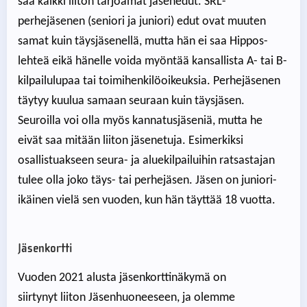
saa kaikki liiton tarjoamat jäsenedut. SRL-
perhejäsenen (seniori ja juniori) edut ovat muuten
samat kuin täysjäsenellä, mutta hän ei saa Hippos-
lehteä eikä hänelle voida myöntää kansallista A- tai B-
kilpailulupaa tai toimihenkilöoikeuksia. Perhejäsenen
täytyy kuulua samaan seuraan kuin täysjäsen.
Seuroilla voi olla myös kannatusjäseniä, mutta he
eivät saa mitään liiton jäsenetuja. Esimerkiksi
osallistuakseen seura- ja aluekilpailuihin ratsastajan
tulee olla joko täys- tai perhejäsen. Jäsen on juniori-
ikäinen vielä sen vuoden, kun hän täyttää 18 vuotta.
Jäsenkortti
Vuoden 2021 alusta jäsenkorttinäkymä on
siirtynyt liiton Jäsenhuoneeseen, ja olemme