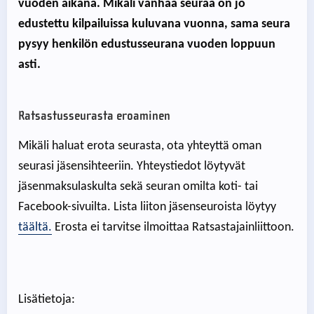
vuoden aikana. Mikäli vanhaa seuraa on jo
edustettu kilpailuissa kuluvana vuonna, sama seura
pysyy henkilön edustusseurana vuoden loppuun
asti.
Ratsastusseurasta eroaminen
Mikäli haluat erota seurasta, ota yhteyttä oman
seurasi jäsensihteeriin. Yhteystiedot löytyvät
jäsenmaksulaskulta sekä seuran omilta koti- tai
Facebook-sivuilta. Lista liiton jäsenseuroista löytyy
täältä.
Erosta ei tarvitse ilmoittaa Ratsastajainliittoon.
Lisätietoja: