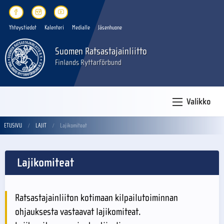
Yhteystiedot
Kalenteri
Medialle
Jäsenhuone
Suomen Ratsastajainliitto
Finlands Ryttarförbund
Valikko
ETUSIVU
LAJIT
Lajikomiteat
Lajikomiteat
Ratsastajainliiton kotimaan kilpailutoiminnan
ohjauksesta vastaavat lajikomiteat.