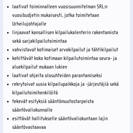
laativat toiminnalleen vuosisuunnitelman SRL:n
vuosibudjetin mukaisesti, jotka toimitetaan
Urheilujohtajalle
linjaavat kansallisen kilpailukalenterin rakentamista
sekä sarjakilpailutoimintaa
vahvistavat kotimaiset arvokilpailut ja tähtikilpailut
kehittävät koko kotimaan kilpailutoimintaa seura- ja
aluekilpailut mukaan lukien
laativat ohjeita olosuhteiden parantamiseksi
rekrytoivat uusia kilpailupaikkoja ja -järjestäjiä sekä
kilpailutoimihenkilöitä
tekevät esityksiä sääntömuutostarpeista
sääntövaliokunnalle
esittävät hallitukselle sääntövaliokuntaan lajin
sääntövastaavaa