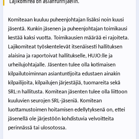
Lajikomitea on asiantuntijaelin.
Komiteaan kuuluu puheenjohtajan lisäksi noin kuusi
jäsentä. Kunkin jäsenen ja puheenjohtajan toimikausi
kestää kaksi vuotta. Toimikausien määrää ei rajoiteta.
Lajikomiteat työskentelevät itsenäisesti hallituksen
alaisina ja raportoivat hallitukselle, HUJO:lle ja
urheilujohtajalle. Jäsenten tulee olla kotimaisen
kilpailutoiminnan asiantuntijoita edustaen ainakin
kilpailijoita, kilpailujen järjestäjiä, tuomareita sekä
SRL:n hallitusta. Komitean jäsenten tulee olla liittoon
kuuluvien seurojen SRL-jäseniä. Komitean
luottamustoimen hoitamisen edellytyksenä on, ettei
jäsenellä ole järjestöön kohdistuvia velvoitteita
perinnässä tai ulosotossa.