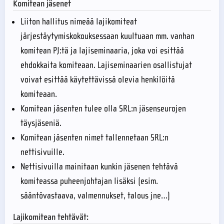
Komitean jäsenet
Liiton hallitus nimeää lajikomiteat
järjestäytymiskokouksessaan kuultuaan mm. vanhan
komitean PJ:tä ja lajiseminaaria, joka voi esittää
ehdokkaita komiteaan. Lajiseminaarien osallistujat
voivat esittää käytettävissä olevia henkilöitä
komiteaan.
Komitean jäsenten tulee olla SRL:n jäsenseurojen
täysjäseniä.
Komitean jäsenten nimet tallennetaan SRL:n
nettisivuille.
Nettisivuilla mainitaan kunkin jäsenen tehtävä
komiteassa puheenjohtajan lisäksi (esim.
sääntövastaava, valmennukset, talous jne…)
Lajikomitean tehtävät: