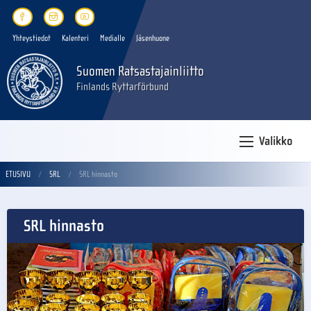
Yhteystiedot
Kalenteri
Medialle
Jäsenhuone
Suomen Ratsastajainliitto
Finlands Ryttarförbund
Valikko
ETUSIVU
SRL
SRL hinnasto
SRL hinnasto