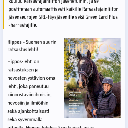
kuuluu Ratsastajainliiton jäsenetuihin, ja se
postitetaan automaattisesti kaikille Ratsastajainliiton
jäsenseurojen SRL-täysjäsenille sekä Green Card Plus
-harrastajille.
Hippos - Suomen suurin
ratsastuslehti!
Hippos-lehti on
ratsastuksen ja
hevosten ystävien oma
lehti, joka paneutuu
kiinnostaviin ihmisiin,
hevosiin ja ilmiöihin
sekä ajankohtaisesti
sekä syvemmällä