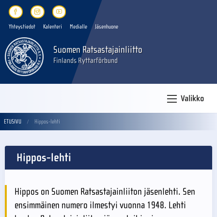
Yhteystiedot
Kalenteri
Medialle
Jäsenhuone
Suomen Ratsastajainliitto
Finlands Ryttarförbund
Valikko
ETUSIVU
Hippos-lehti
Hippos-lehti
Hippos on Suomen Ratsastajainliiton jäsenlehti. Sen
ensimmäinen numero ilmestyi vuonna 1948. Lehti