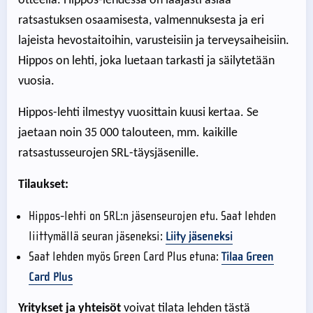
otteella. Hippos-lehdessä on laajasti asiaa
ratsastuksen osaamisesta, valmennuksesta ja eri
lajeista hevostaitoihin, varusteisiin ja terveysaiheisiin.
Hippos on lehti, joka luetaan tarkasti ja säilytetään
vuosia.
Hippos-lehti ilmestyy vuosittain kuusi kertaa. Se
jaetaan noin 35 000 talouteen, mm. kaikille
ratsastusseurojen SRL-täysjäsenille.
Tilaukset:
Hippos-lehti on SRL:n jäsenseurojen etu. Saat lehden
liittymällä seuran jäseneksi:
Liity jäseneksi
Saat lehden myös Green Card Plus etuna:
Tilaa Green
Card Plus
Yritykset ja yhteisöt
voivat tilata lehden tästä