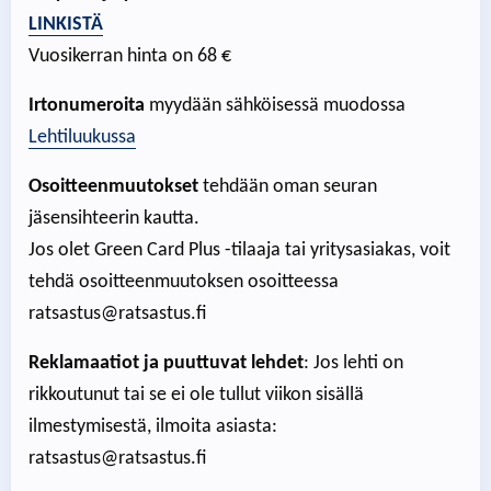
LINKISTÄ
Vuosikerran hinta on 68 €
Irtonumeroita
myydään sähköisessä muodossa
Lehtiluukussa
Osoitteenmuutokset
tehdään oman seuran
jäsensihteerin kautta.
Jos olet Green Card Plus -tilaaja tai yritysasiakas, voit
tehdä osoitteenmuutoksen osoitteessa
ratsastus@ratsastus.fi
Reklamaatiot ja puuttuvat lehdet
: Jos lehti on
rikkoutunut tai se ei ole tullut viikon sisällä
ilmestymisestä, ilmoita asiasta:
ratsastus@ratsastus.fi