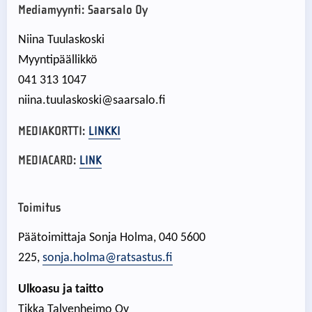
Mediamyynti:
Saarsalo Oy
Niina Tuulaskoski
Myyntipäällikkö
041 313 1047
niina.tuulaskoski@saarsalo.fi
MEDIAKORTTI:
LINKKI
MEDIACARD:
LINK
Toimitus
Päätoimittaja Sonja Holma, 040 5600
225,
sonja.holma@ratsastus.fi
Ulkoasu ja taitto
Tikka Talvenheimo Oy