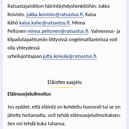
Ratsastajainliiton häirintäyhdyshenkilöihin: Jukka
Koivisto,
jukka.koivisto@ratsastus.fi
, Kaisa
Kähö
kaisa.kaho@ratsastus.fi
, Minna
Peltonen
minna.peltonen@ratsastus.fi
. Valmennus- ja
kilpailutapahtumiin liittyvissä ongelmatilanteissa voit
olla yhteydessä
urheilujohtajaan
jutta.koivula@ratsastus.fi
.
Eläinten suojelu
Eläinsuojeluilmoitus
Jos epäilet, että eläintä on kohdeltu huonosti tai se on
jätetty hoitamatta, voit tehdä eläinsuojeluilmoituksen.
Sen voi tehdä kuka tahansa.