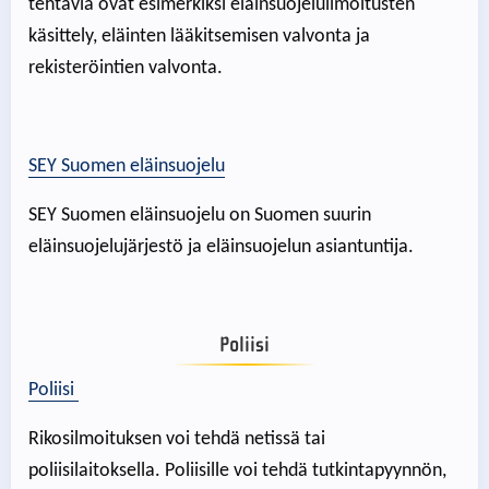
tehtäviä ovat esimerkiksi eläinsuojeluilmoitusten
käsittely, eläinten lääkitsemisen valvonta ja
rekisteröintien valvonta.
SEY Suomen eläinsuojelu
SEY Suomen eläinsuojelu on Suomen suurin
eläinsuojelujärjestö ja eläinsuojelun asiantuntija.
Poliisi
Poliisi
Rikosilmoituksen voi tehdä netissä tai
poliisilaitoksella. Poliisille voi tehdä tutkintapyynnön,