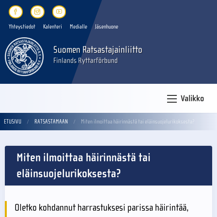
Yhteystiedot
Kalenteri
Medialle
Jäsenhuone
Suomen Ratsastajainliitto
Finlands Ryttarförbund
Valikko
ETUSIVU
RATSASTAMAAN
Miten ilmoittaa häirinnästä tai eläinsuojelurikoksesta?
Miten ilmoittaa häirinnästä tai
eläinsuojelurikoksesta?
Oletko kohdannut harrastuksesi parissa häirintää,