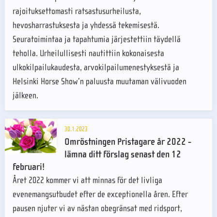
rajoituksettomasti ratsastusurheilusta,
hevosharrastuksesta ja yhdessä tekemisestä.
Seuratoimintaa ja tapahtumia järjestettiin täydellä
teholla. Urheilullisesti nautittiin kokonaisesta
ulkokilpailukaudesta, arvokilpailumenestyksestä ja
Helsinki Horse Show’n paluusta muutaman välivuoden
jälkeen.
30.1.2023
Omröstningen Pristagare år 2022 -
lämna ditt förslag senast den 12
februari!
Året 2022 kommer vi att minnas för det livliga
evenemangsutbudet efter de exceptionella åren. Efter
pausen njuter vi av nästan obegränsat med ridsport,