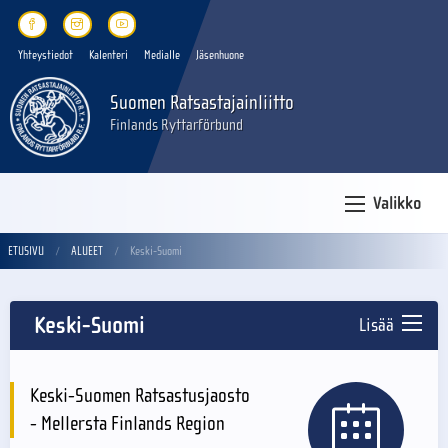
Yhteystiedot
Kalenteri
Medialle
Jäsenhuone
Suomen Ratsastajainliitto
Finlands Ryttarförbund
Valikko
ETUSIVU
ALUEET
Keski-Suomi
Keski-Suomi
Lisää
Keski-Suomen Ratsastusjaosto
- Mellersta Finlands Region