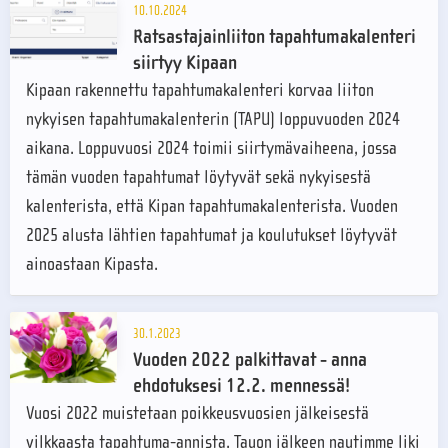
10.10.2024
Ratsastajainliiton tapahtumakalenteri
siirtyy Kipaan
Kipaan rakennettu tapahtumakalenteri korvaa liiton
nykyisen tapahtumakalenterin (TAPU) loppuvuoden 2024
aikana. Loppuvuosi 2024 toimii siirtymävaiheena, jossa
tämän vuoden tapahtumat löytyvät sekä nykyisestä
kalenterista, että Kipan tapahtumakalenterista. Vuoden
2025 alusta lähtien tapahtumat ja koulutukset löytyvät
ainoastaan Kipasta.
30.1.2023
Vuoden 2022 palkittavat - anna
ehdotuksesi 12.2. mennessä!
Vuosi 2022 muistetaan poikkeusvuosien jälkeisestä
vilkkaasta tapahtuma-annista. Tauon jälkeen nautimme liki