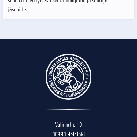
suunnattu erityisesti seuratoimijoille ja seurojen
jäsenille.
Valimotie 10
00380 Helsinki