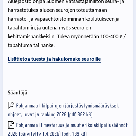
Aluejaosto ohjaa Suomen Ratsastajainliiton seura- ja
harrastetukea alueen seurojen toteuttamaan
harraste- ja vapaaehtoistoiminnan koulutukseen ja
tapahtumiin, ja uutena myös seurojen
kehittämishankkeisiin. Tukea myönnetään 100-400 € /
tapahtuma tai hanke.
Lisätietoa tuesta ja hakulomake seuroille
Sääntöjä
Pohjanmaa I kilpailujen järjestäytymismääräykset,
ohjeet, luvat ja ranking 2026 (pdf, 362 kB)
Pohjanmaa II mestaruus ja muut erikoiskilpailusäännöt
2026 (päivitetty 1.4.2026) (pdf, 189 kB)