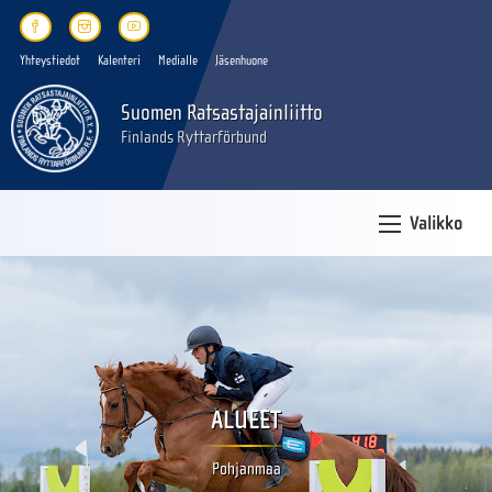
Yhteystiedot
Kalenteri
Medialle
Jäsenhuone
Suomen Ratsastajainliitto
Finlands Ryttarförbund
Valikko
ALUEET
Pohjanmaa