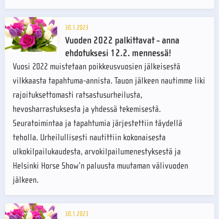
30.1.2023
Vuoden 2022 palkittavat - anna
ehdotuksesi 12.2. mennessä!
Vuosi 2022 muistetaan poikkeusvuosien jälkeisestä
vilkkaasta tapahtuma-annista. Tauon jälkeen nautimme liki
rajoituksettomasti ratsastusurheilusta,
hevosharrastuksesta ja yhdessä tekemisestä.
Seuratoimintaa ja tapahtumia järjestettiin täydellä
teholla. Urheilullisesti nautittiin kokonaisesta
ulkokilpailukaudesta, arvokilpailumenestyksestä ja
Helsinki Horse Show’n paluusta muutaman välivuoden
jälkeen.
30.1.2023