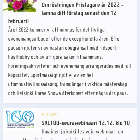
Omröstningen Pristagare år 2022 -
lämna ditt förslag senast den 12
februari!
Året 2022 kommer vi att minnas för det livliga
evenemangsutbudet efter de exceptionella åren. Efter
pausen njuter vi av nästan obegränsat med ridsport,
hästhobby och av att göra saker tillsammans.
Föreningsaktiviteter och evenemang arrangerades med full
kapacitet. Sportmässigt njöt vi av en hel
utomhustävlingssäsong, framgångar i viktiga mästerskap
och Helsinki Horse Shows återkomst efter några års paus.
30.11.2020
SRL100-seurawebinaari 12.12. klo 10
Ilmainen ja kaikille avoin webinaari on