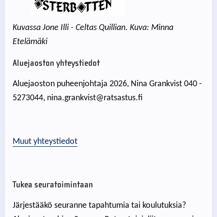
Kuvassa Jone Illi - Celtas Quillian. Kuva: Minna
Etelämäki
Aluejaoston yhteystiedot
Aluejaoston puheenjohtaja 2026, Nina Grankvist 040 -
5273044, nina.grankvist@ratsastus.fi
Muut yhteystiedot
Tukea seuratoimintaan
Järjestääkö seuranne tapahtumia tai koulutuksia?