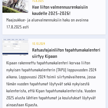
15.8.2025
Hae liiton valmennusrenkaisiin
kaudelle 2025-2026!
Maajoukkue- ja aluevalmennuksiin haku on avoinna
17.8.2025 asti
10.10.2024
Ratsastajainliiton tapahtumakalenteri
siirtyy Kipaan
Kipaan rakennettu tapahtumakalenteri korvaa liiton
nykyisen tapahtumakalenterin (TAPU) loppuvuoden 2024
aikana. Loppuvuosi 2024 toimii siirtymävaiheena, jossa
tämän vuoden tapahtumat löytyvät sekä nykyisestä
kalenterista, että Kipan tapahtumakalenterista. Vuoden
2025 alusta lähtien tapahtumat ja koulutukset löytyvät
ainoastaan Kipasta.