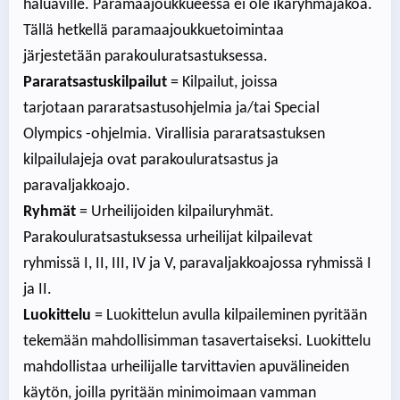
haluaville. Paramaajoukkueessa ei ole ikäryhmäjakoa.
Tällä hetkellä paramaajoukkuetoimintaa
järjestetään parakouluratsastuksessa.
Pararatsastuskilpailut
= Kilpailut, joissa
tarjotaan pararatsastusohjelmia ja/tai Special
Olympics -ohjelmia. Virallisia pararatsastuksen
kilpailulajeja ovat parakouluratsastus ja
paravaljakkoajo.
Ryhmät
= Urheilijoiden kilpailuryhmät.
Parakouluratsastuksessa urheilijat kilpailevat
ryhmissä I, II, III, IV ja V, paravaljakkoajossa ryhmissä I
ja II.
Luokittelu
= Luokittelun avulla kilpaileminen pyritään
tekemään mahdollisimman tasavertaiseksi. Luokittelu
mahdollistaa urheilijalle tarvittavien apuvälineiden
käytön, joilla pyritään minimoimaan vamman