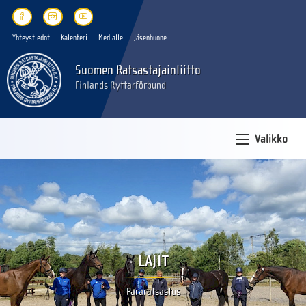
Yhteystiedot
Kalenteri
Medialle
Jäsenhuone
Suomen Ratsastajainliitto
Finlands Ryttarförbund
Valikko
LAJIT
Pararatsastus