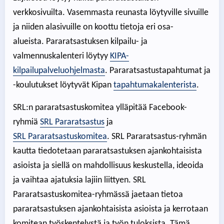
verkkosivuilta. Vasemmasta reunasta löytyville sivuille
ja niiden alasivuille on koottu tietoja eri osa-
alueista. Pararatsastuksen kilpailu- ja
valmennuskalenteri löytyy
KIPA-
kilpailupalveluohjelmasta
. Pararatsastustapahtumat ja
-koulutukset löytyvät Kipan
tapahtumakalenterista
.
SRL:n pararatsastuskomitea ylläpitää Facebook-
ryhmiä
SRL Pararatsastus
ja
SRL Pararatsastuskomitea
. SRL Pararatsastus-ryhmän
kautta tiedotetaan pararatsastuksen ajankohtaisista
asioista ja siellä on mahdollisuus keskustella, ideoida
ja vaihtaa ajatuksia lajiin liittyen. SRL
Pararatsastuskomitea-ryhmässä jaetaan tietoa
pararatsastuksen ajankohtaisista asioista ja kerrotaan
komitean työskentelystä ja työn tuloksista. Tämä