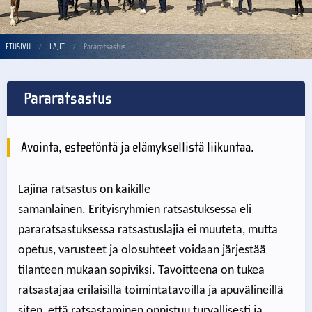
ETUSIVU
LAJIT
Pararatsastus
Pararatsastus
Avointa, esteetöntä ja elämyksellistä liikuntaa.
Lajina ratsastus on kaikille
samanlainen. Erityisryhmien ratsastuksessa eli
pararatsastuksessa ratsastuslajia ei muuteta, mutta
opetus, varusteet ja olosuhteet voidaan järjestää
tilanteen mukaan sopiviksi. Tavoitteena on tukea
ratsastajaa erilaisilla toimintatavoilla ja apuvälineillä
siten, että ratsastaminen onnistuu turvallisesti ja