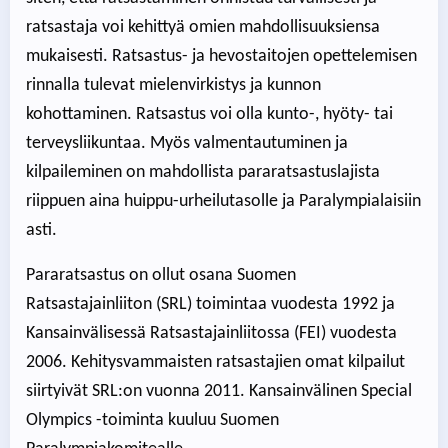
ratsastaja voi kehittyä omien mahdollisuuksiensa
mukaisesti. Ratsastus- ja hevostaitojen opettelemisen
rinnalla tulevat mielenvirkistys ja kunnon
kohottaminen. Ratsastus voi olla kunto-, hyöty- tai
terveysliikuntaa. Myös valmentautuminen ja
kilpaileminen on mahdollista pararatsastuslajista
riippuen aina huippu-urheilutasolle ja Paralympialaisiin
asti.
Pararatsastus on ollut osana Suomen
Ratsastajainliiton (SRL) toimintaa vuodesta 1992 ja
Kansainvälisessä Ratsastajainliitossa (FEI) vuodesta
2006. Kehitysvammaisten ratsastajien omat kilpailut
siirtyivät SRL:on vuonna 2011. Kansainvälinen Special
Olympics -toiminta kuuluu Suomen