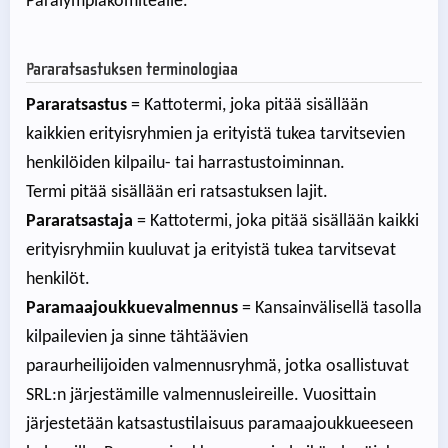
Paralympiakomitealle.
Pararatsastuksen terminologiaa
Pararatsastus
= Kattotermi, joka pitää sisällään
kaikkien erityisryhmien ja erityistä tukea tarvitsevien
henkilöiden kilpailu- tai harrastustoiminnan.
Termi pitää sisällään eri ratsastuksen lajit.
Pararatsastaja
= Kattotermi, joka pitää sisällään kaikki
erityisryhmiin kuuluvat ja erityistä tukea tarvitsevat
henkilöt.
Paramaajoukkuevalmennus
= Kansainvälisellä tasolla
kilpailevien ja sinne tähtäävien
paraurheilijoiden valmennusryhmä, jotka osallistuvat
SRL:n järjestämille valmennusleireille. Vuosittain
järjestetään katsastustilaisuus paramaajoukkueeseen