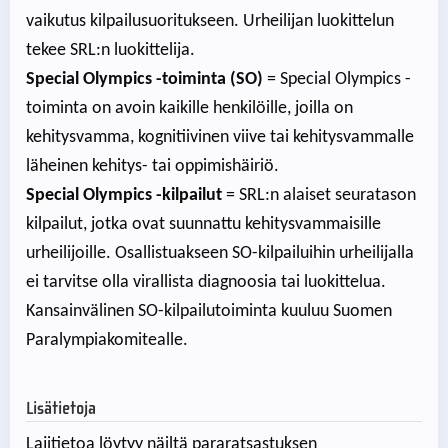
vaikutus kilpailusuoritukseen. Urheilijan luokittelun
tekee SRL:n luokittelija.
Special Olympics -toiminta (SO)
= Special Olympics -
toiminta on avoin kaikille henkilöille, joilla on
kehitysvamma, kognitiivinen viive tai kehitysvammalle
läheinen kehitys- tai oppimishäiriö.
Special Olympics -kilpailut
= SRL:n alaiset seuratason
kilpailut, jotka ovat suunnattu kehitysvammaisille
urheilijoille. Osallistuakseen SO-kilpailuihin urheilijalla
ei tarvitse olla virallista diagnoosia tai luokittelua.
Kansainvälinen SO-kilpailutoiminta kuuluu Suomen
Paralympiakomitealle.
Lisätietoja
Lajitietoa löytyy näiltä pararatsastuksen