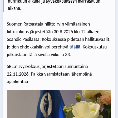
huhtikuun aikana ja syyskokoukseen marraskuun
aikana.
Suomen Ratsastajainliitto ry:n ylimääräinen
liittokokous järjestetään 30.8.2026 klo 12 alkaen
Scandic Pasilassa. Kokouksessa pidetään hallitusvaalit,
joiden ehdokkaisiin voi perehtyä
täällä
. Kokouskutsu
julkaistaan tällä sivulla viikolla 33.
SRL:n syyskokous järjestetään sunnuntaina
22.11.2026. Paikka varmistetaan lähempänä
ajankohtaa.