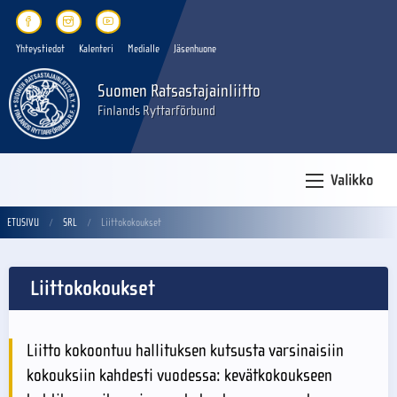
Yhteystiedot
Kalenteri
Medialle
Jäsenhuone
Suomen Ratsastajainliitto
Finlands Ryttarförbund
Valikko
ETUSIVU
SRL
Liittokokoukset
Liittokokoukset
Liitto kokoontuu hallituksen kutsusta varsinaisiin
kokouksiin kahdesti vuodessa: kevätkokoukseen