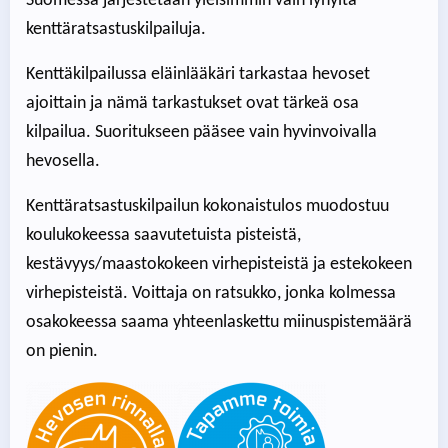
Suomessa järjestetään yleisimmin vain lyhyitä
kenttäratsastuskilpailuja.
Kenttäkilpailussa eläinlääkäri tarkastaa hevoset
ajoittain ja nämä tarkastukset ovat tärkeä osa
kilpailua. Suoritukseen pääsee vain hyvinvoivalla
hevosella.
Kenttäratsastuskilpailun kokonaistulos muodostuu
koulukokeessa saavutetuista pisteistä,
kestävyys/maastokokeen virhepisteistä ja estekokeen
virhepisteistä. Voittaja on ratsukko, jonka kolmessa
osakokeessa saama yhteenlaskettu miinuspistemäärä
on pienin.