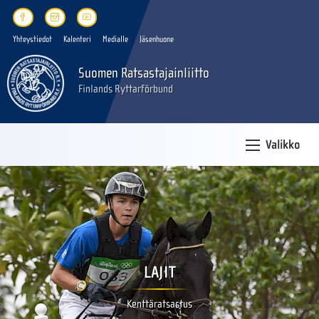
Yhteystiedot
Kalenteri
Medialle
Jäsenhuone
Suomen Ratsastajainliitto
Finlands Ryttarförbund
Valikko
LAJIT
Kenttäratsastus