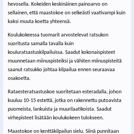
hevosella. Kokeiden keskinäinen painoarvo on
sellainen, että maastokoe on selkeästi vaativampi kuin
kaksi muuta koetta yhteensä.
Koulukokeessa tuomarit arvostelevat ratsukon
suoritusta samalla tavalla kuin
kouluratsastuskilpailuissa. Saadut kokonaispisteet
muunnetaan miinuspisteiksi ja vähiten miinuspisteitä
saanut ratsukko johtaa kilpailua ennen seuraavaa
osakoetta.
Rataesteratsastuskoe suoritetaan esteradalla, johon
kuuluu 10-15 estettä, jotka on rakennettu putoavista
puomeista, lankuista ja muurilaatikoista. Saadut
virhepisteet lisätään koulukokeen tulokseen.
Maastokoe on kenttäkilpailun sielu. Siinä punnitaan