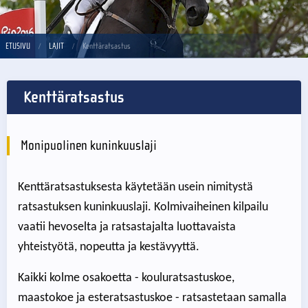
ETUSIVU
LAJIT
Kenttäratsastus
Kenttäratsastus
Monipuolinen kuninkuuslaji
Kenttäratsastuksesta käytetään usein nimitystä
ratsastuksen kuninkuuslaji. Kolmivaiheinen kilpailu
vaatii hevoselta ja ratsastajalta luottavaista
yhteistyötä, nopeutta ja kestävyyttä.
Kaikki kolme osakoetta - kouluratsastuskoe,
maastokoe ja esteratsastuskoe - ratsastetaan samalla