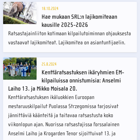
18.10.2024
Hae mukaan SRL:n lajikomiteaan
kausille 2025-2026
Ratsastajainliiton kotimaan kilpailutoiminnan ohjauksesta
vastaavat lajikomiteat. Lajikomitea on asiantuntijaelin.
25.8.2024
Kenttäratsastuksen ikäryhmien EM-
kilpailuissa onnistumisia: Anselmi
Laiho 13. ja Mikko Moisala 20.
Kenttäratsastuksen ikäluokkien Euroopan
mestaruuskilpailut Puolassa Strzegomissa tarjosivat
jännittäviä käänteitä ja taitavaa ratsastusta koko
viikonlopun ajan. Nuorissa ratsastajissa forssalainen
Anselmi Laiho ja Krogarden Tenor sijoittuivat 13. ja