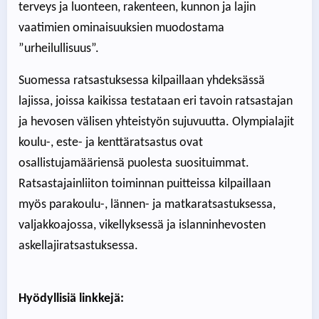
terveys ja luonteen, rakenteen, kunnon ja lajin
vaatimien ominaisuuksien muodostama
”urheilullisuus”.
Suomessa ratsastuksessa kilpaillaan yhdeksässä
lajissa, joissa kaikissa testataan eri tavoin ratsastajan
ja hevosen välisen yhteistyön sujuvuutta. Olympialajit
koulu-, este- ja kenttäratsastus ovat
osallistujamääriensä puolesta suosituimmat.
Ratsastajainliiton toiminnan puitteissa kilpaillaan
myös parakoulu-, lännen- ja matkaratsastuksessa,
valjakkoajossa, vikellyksessä ja islanninhevosten
askellajiratsastuksessa.
Hyödyllisiä linkkejä: