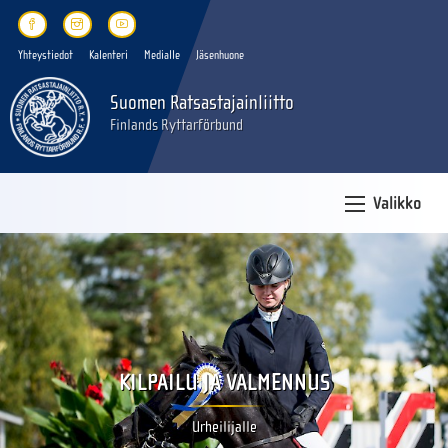
Yhteystiedot
Kalenteri
Medialle
Jäsenhuone
Suomen Ratsastajainliitto
Finlands Ryttarförbund
Valikko
KILPAILU JA VALMENNUS
Urheilijalle