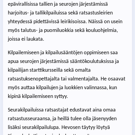
epävirallisissa tallien ja seurojen järjestämissä
harjoitus- ja tallikilpailuissa sekä ratsastusleirien
yhteydessä pidettävissä leirikisoissa. Näissä on usein
myös talutus- ja puomiluokkia sekä kouluohjelmia,
joissa ei laukata.
Kilpailemiseen ja kilpailusääntöjen oppimiseen saa
apua seurojen järjestämissä sääntökoulutuksissa ja
kilpailijan starttikursseilla sekä omalta
ratsastuksenopettajalta tai valmentajalta. He osaavat
myös auttaa kilpailujen ja luokkien valinnassa, kun
kipinä kilpailemiseen syttyy.
Seurakilpailuissa ratsastajat edustavat aina omaa
ratsastusseuraansa, ja heillä tulee olla jäsenyyden
lisäksi seurakilpailulupa. Hevosen täytyy löytyä