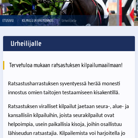
ETUSIVU
KILPAILU JA VALMENNUS
Urheilijalle
Urheilijalle
Tervetuloa mukaan ratsastuksen kilpailumaailmaan!
Ratsastusharrastuksen syventyessä herää monesti
innostus omien taitojen testaamiseen kisakentillä.
Ratsastuksen viralliset kilpailut jaetaan seura-, alue- ja
kansallisiin kilpailuihin, joista seurakilpailut ovat
helpoimpia, usein paikallisia kisoja, joihin osallistuu
lähiseudun ratsastajia. Kilpailemista voi harjoitella jo