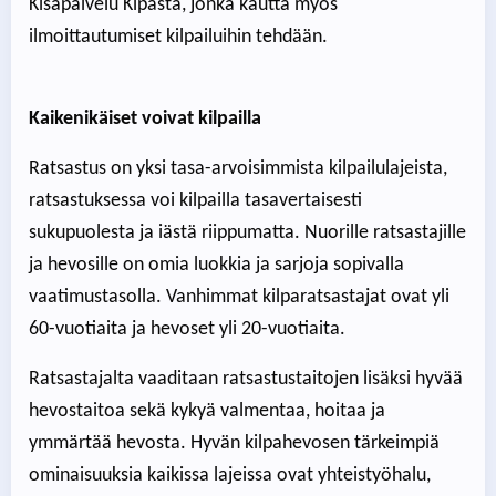
Kisapalvelu Kipasta, jonka kautta myös
ilmoittautumiset kilpailuihin tehdään.
Kaikenikäiset voivat kilpailla
Ratsastus on yksi tasa-arvoisimmista kilpailulajeista,
ratsastuksessa voi kilpailla tasavertaisesti
sukupuolesta ja iästä riippumatta. Nuorille ratsastajille
ja hevosille on omia luokkia ja sarjoja sopivalla
vaatimustasolla. Vanhimmat kilparatsastajat ovat yli
60-vuotiaita ja hevoset yli 20-vuotiaita.
Ratsastajalta vaaditaan ratsastustaitojen lisäksi hyvää
hevostaitoa sekä kykyä valmentaa, hoitaa ja
ymmärtää hevosta. Hyvän kilpahevosen tärkeimpiä
ominaisuuksia kaikissa lajeissa ovat yhteistyöhalu,