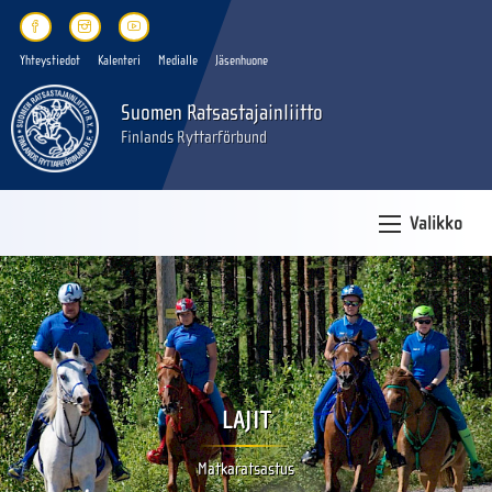
Yhteystiedot
Kalenteri
Medialle
Jäsenhuone
Suomen Ratsastajainliitto
Finlands Ryttarförbund
Valikko
LAJIT
Matkaratsastus