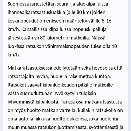
Suomessa järjestetään seura- ja aluekilpailuissa
ihanneaikaratsastusluokkia (alle 80 km) joiden
keskinopeudet on erikseen määritelty välille 8-16
km/h. Kansallisissa kilpailuissa nopeuskilpailuja
järjestetään yli 80 kilometrin matkoilla. Näissä
luokissa ratsukon vähimmäisnopeuden tulee olla 10
km/h.
Matkaratsastuksessa edellytetään sekä hevoselta että
ratsastajalta hyvää, huolella rakennettua kuntoa.
Ratsukot saavat kilpailuoikeuden pitkille matkoille
vasta suoriuduttuaan hyväksytyin tuloksin
lyhyemmistä kilpailuista. Tärkeä osa matkaratsastusta
on myös huolto matkan varrella: kullakin ratsukolla on
oma autolla liikkuva huoltojoukkonsa, joka huolehtii
muun muassa ratsukon juottamisesta, syöttämisestä ja