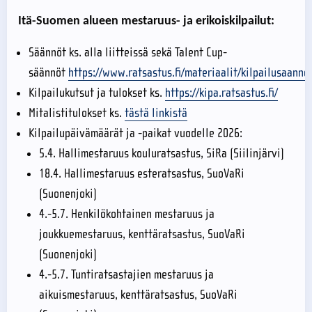
Itä-Suomen alueen mestaruus- ja erikoiskilpailut:
Säännöt ks. alla liitteissä sekä Talent Cup-
säännöt
https://www.ratsastus.fi/materiaalit/kilpailusaanno
Kilpailukutsut ja tulokset ks.
https://kipa.ratsastus.fi/
Mitalistitulokset ks.
tästä linkistä
Kilpailupäivämäärät ja -paikat vuodelle 2026:
5.4. Hallimestaruus kouluratsastus, SiRa (Siilinjärvi)
18.4. Hallimestaruus esteratsastus, SuoVaRi
(Suonenjoki)
4.-5.7. Henkilökohtainen mestaruus ja
joukkuemestaruus, kenttäratsastus, SuoVaRi
(Suonenjoki)
4.-5.7. Tuntiratsastajien mestaruus ja
aikuismestaruus, kenttäratsastus, SuoVaRi