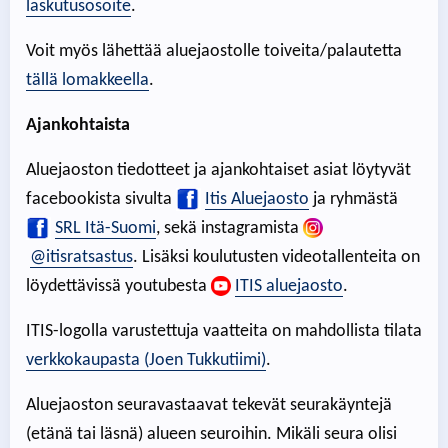
laskutusosoite
.
Voit myös lähettää aluejaostolle toiveita/palautetta
tällä lomakkeella
.
Ajankohtaista
Aluejaoston tiedotteet ja ajankohtaiset asiat löytyvät
facebookista sivulta
Itis Aluejaosto
ja ryhmästä
SRL Itä-Suomi
, sekä instagramista
@itisratsastus
. Lisäksi koulutusten videotallenteita on
löydettävissä youtubesta
ITIS aluejaosto
.
ITIS-logolla varustettuja vaatteita on mahdollista tilata
verkkokaupasta (Joen Tukkutiimi)
.
Aluejaoston seuravastaavat tekevät seurakäyntejä
(etänä tai läsnä) alueen seuroihin. Mikäli seura olisi