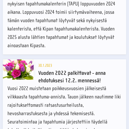
nykyisen tapahtumakalenterin (TAPU) loppuvuoden 2024
aikana. Loppuvuosi 2024 toimii siirtymävaiheena, jossa
tämän vuoden tapahtumat löytyvät sekä nykyisestä
kalenterista, että Kipan tapahtumakalenterista. Vuoden
2025 alusta lähtien tapahtumat ja koulutukset löytyvät
ainoastaan Kipasta.
30.1.2023
Vuoden 2022 palkittavat - anna
ehdotuksesi 12.2. mennessä!
Vuosi 2022 muistetaan poikkeusvuosien jälkeisestä
vilkkaasta tapahtuma-annista. Tauon jälkeen nautimme liki
rajoituksettomasti ratsastusurheilusta,
hevosharrastuksesta ja yhdessä tekemisestä.
Seuratoimintaa ja tapahtumia järjestettiin täydellä