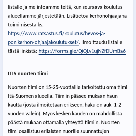
listalle ja me infoamme teitä, kun seuraava koulutus
alueellamme järjestetään. Lisätietoa kerhonohjaajana
toimimisesta ks.
https://www.ratsastus.fi/koulutus/hevos-ja-
ponikerhon-ohjaajakoulutukset/
. Ilmoittaudu listalle
tästä linkistä:
https://forms.gle/QiQLv1ujNZfDUmBa6
ITIS nuorten tiimi
Nuorten tiimi on 15-25-vuotiaille tarkoitettu oma tiimi
Itä-Suomen alueella. Tiimiin pääsee mukaan haun
kautta (josta ilmoitetaan erikseen, haku on auki 1-2
vuoden välein). Myös kesken kauden on mahdollista
päästä mukaan ottamalla yhteyttä tiimiin. Nuorten
tiimi osallistuu erilaisten nuorille suunnattujen