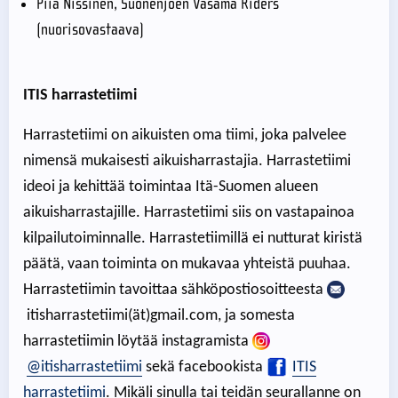
Piia Nissinen, Suonenjoen Vasama Riders
(nuorisovastaava)
ITIS harrastetiimi
Harrastetiimi on aikuisten oma tiimi, joka palvelee
nimensä mukaisesti aikuisharrastajia. Harrastetiimi
ideoi ja kehittää toimintaa Itä-Suomen alueen
aikuisharrastajille. Harrastetiimi siis on vastapainoa
kilpailutoiminnalle. Harrastetiimillä ei nutturat kiristä
päätä, vaan toiminta on mukavaa yhteistä puuhaa.
Harrastetiimin tavoittaa sähköpostiosoitteesta
itisharrastetiimi(ät)gmail.com, ja somesta
harrastetiimin löytää instagramista
@itisharrastetiimi
sekä facebookista
ITIS
harrastetiimi
. Mikäli sinulla tai teidän seurallanne on