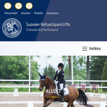
Yhteystiedot
Kalenteri
Medialle
Jäsenhuone
Suomen Ratsastajainliitto
Finlands Ryttarförbund
Valikko
ALUEET
Itä-Suomi