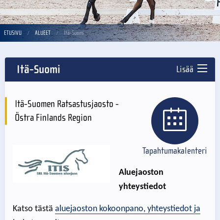
ETUSIVU
ALUEET
Itä-Suomi
Itä-Suomi
Lisää
Itä-Suomen Ratsastusjaosto -
Östra Finlands Region
Tapahtumakalenteri
Aluejaoston
yhteystiedot
Katso tästä
aluejaoston kokoonpano, yhteystiedot ja