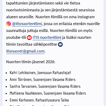
tapahtumien järjestämiseen sekä vie tietoa
nuorisotoiminnasta ja sen järjestämisestä seuroissa
alueen seuroille. Nuorten tiimillä on oma instagram
@itisnuortentiimi
, jossa on erilaisia etenkin nuorille
suunnattuja juttuja esillä. Nuorten tiimillä on myös
youtube-tili
ITIS nuortentiimi
ja lisäksi nuorten
tiimin tavoittaa sähköpostitse
itisnuoret@gmail.com
.
Nuorten tiimin jäsenet 2026:
Katri Lehikoinen, Joensuun Ratsastajat
Anni Törrönen, Suonenjoen Vasama Riders
Santra Tarvainen, Suonenjoen Vasama Riders
Matleena Vauhkonen, Suonenjoen Vasama Riders
Emmi Korhonen, Ratsastusseura Taika