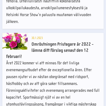
teholla. Urheilullisesti nautittiin kokonaisesta
ulkokilpailukaudesta, arvokilpailumenestyksestä ja
Helsinki Horse Show’n paluusta muutaman välivuoden
jälkeen.
30.1.2023
Omröstningen Pristagare år 2022 -
lämna ditt förslag senast den 12
februari!
Året 2022 kommer vi att minnas för det livliga
evenemangsutbudet efter de exceptionella åren. Efter
pausen njuter vi av nästan obegränsat med ridsport,
hästhobby och av att göra saker tillsammans.
Föreningsaktiviteter och evenemang arrangerades med full
kapacitet. Sportmässigt njöt vi av en hel
utomhustävlingssäsong, framgångar i viktiga mästerskap