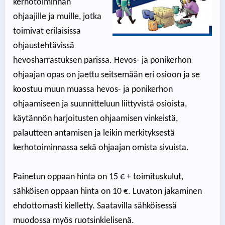
kerhotoiminnan
ohjaajille ja muille, jotka
toimivat erilaisissa
ohjaustehtävissä
hevosharrastuksen parissa. Hevos- ja ponikerhon
ohjaajan opas on jaettu seitsemään eri osioon ja se
koostuu muun muassa hevos- ja ponikerhon
ohjaamiseen ja suunnitteluun liittyvistä osioista,
käytännön harjoitusten ohjaamisen vinkeistä,
palautteen antamisen ja leikin merkityksestä
kerhotoiminnassa sekä ohjaajan omista sivuista.
Painetun oppaan hinta on 15 € + toimituskulut,
sähköisen oppaan hinta on 10 €. Luvaton jakaminen
ehdottomasti kielletty. Saatavilla sähköisessä
muodossa myös ruotsinkielisenä.