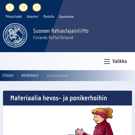
Yhteystiedot
Kalenteri
Medialle
Jäsenhuone
Suomen Ratsastajainliitto
Finlands Ryttarförbund
Valikko
ETUSIVU
MATERIAALIT
Kerhomateriaalit
Materiaalia hevos- ja ponikerhoihin