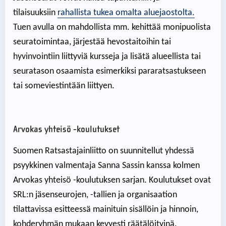
tilaisuuksiin
rahallista tukea omalta aluejaostolta.
Tuen avulla on mahdollista mm. kehittää monipuolista
seuratoimintaa, järjestää hevostaitoihin tai
hyvinvointiin liittyviä kursseja ja lisätä alueellista tai
seuratason osaamista esimerkiksi pararatsastukseen
tai someviestintään liittyen.
Arvokas yhteisö -koulutukset
Suomen Ratsastajainliitto on suunnitellut yhdessä
psyykkinen valmentaja Sanna Sassin kanssa kolmen
Arvokas yhteisö -koulutuksen sarjan. Koulutukset ovat
SRL:n jäsenseurojen, -tallien ja organisaation
tilattavissa esitteessä mainituin sisällöin ja hinnoin,
kohderyhmän mukaan kevyesti räätälöityinä.