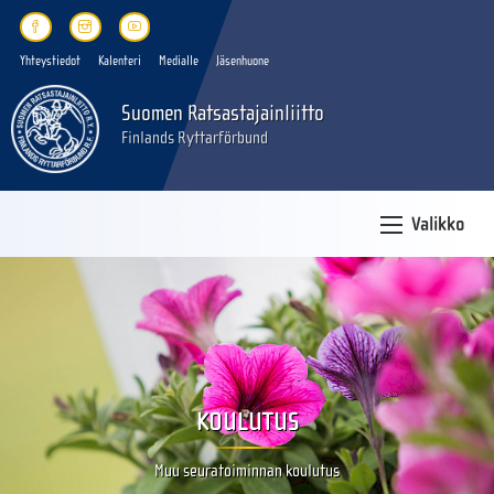
Yhteystiedot
Kalenteri
Medialle
Jäsenhuone
Suomen Ratsastajainliitto
Finlands Ryttarförbund
Valikko
KOULUTUS
Muu seuratoiminnan koulutus