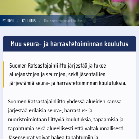
ETUSIVU
KOULUTUS
Muu seuratoiminnan koulutus
Muu seura- ja harrastetoiminnan koulutus
Suomen Ratsastajainliitto järjestää ja tukee
aluejaostojen ja seurojen, sekä jäsentallien
järjestämiä seura- ja harrastetoiminnan koulutuksia.
Suomen Ratsastajainliitto yhdessä alueiden kanssa
järjestää erilaisia seura-, harrastus- ja
nuoristoimintaan liittyviä koulutuksia, tapaamisia ja
tapahtumia sekä alueellisesti että valtakunnallisesti.
Jäsenseurat voivat hakea tapahtumiin ja