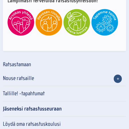
Lämpimästi tervetuloa ratsastusyhteisöön!
Ratsastamaan
Nouse ratsaille
Tallille! -tapahtumat
Jäseneksi ratsastusseuraan
Löydä oma ratsastuskoulusi