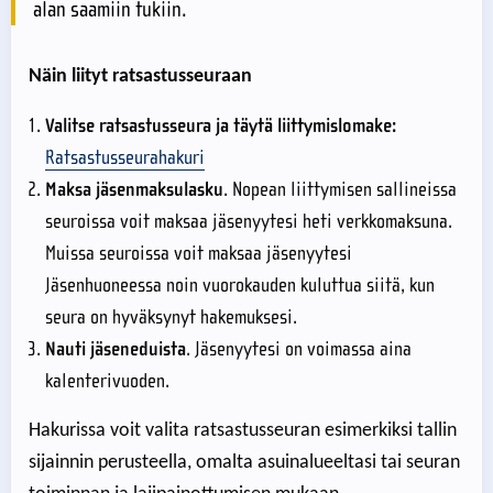
alan saamiin tukiin.
Näin liityt ratsastusseuraan
Valitse ratsastusseura ja täytä liittymislomake:
Ratsastusseurahakuri
Maksa jäsenmaksulasku
. Nopean liittymisen sallineissa
seuroissa voit maksaa jäsenyytesi heti verkkomaksuna.
Muissa seuroissa voit maksaa jäsenyytesi
Jäsenhuoneessa noin vuorokauden kuluttua siitä, kun
seura on hyväksynyt hakemuksesi.
Nauti jäseneduista
. Jäsenyytesi on voimassa aina
kalenterivuoden.
Hakurissa voit valita ratsastusseuran esimerkiksi tallin
sijainnin perusteella, omalta asuinalueeltasi tai seuran