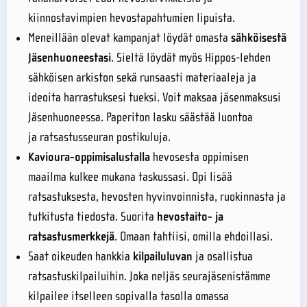
kiinnostavimpien hevostapahtumien lipuista.
Meneillään olevat kampanjat löydät omasta
sähköisestä
Jäsenhuoneestasi
. Sieltä löydät myös Hippos-lehden
sähköisen arkiston sekä runsaasti materiaaleja ja
ideoita harrastuksesi tueksi. Voit maksaa jäsenmaksusi
Jäsenhuoneessa. Paperiton lasku säästää luontoa
ja ratsastusseuran postikuluja.
Kavioura-oppimisalustalla
hevosesta oppimisen
maailma kulkee mukana taskussasi. Opi lisää
ratsastuksesta, hevosten hyvinvoinnista, ruokinnasta ja
tutkitusta tiedosta. Suorita
hevostaito- ja
ratsastusmerkkejä
. Omaan tahtiisi, omilla ehdoillasi.
Saat oikeuden hankkia
kilpailuluvan
ja osallistua
ratsastuskilpailuihin. Joka neljäs seurajäsenistämme
kilpailee itselleen sopivalla tasolla omassa