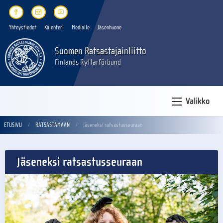
Yhteystiedot
Kalenteri
Medialle
Jäsenhuone
Suomen Ratsastajainliitto
Finlands Ryttarförbund
Valikko
ETUSIVU
RATSASTAMAAN
Jäseneksi ratsastusseuraan
Jäseneksi ratsastusseuraan