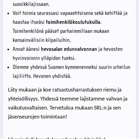
suosikkilajissaan.
Voit toimia seurassasi vapaaehtoisena sekä kehittää ja
haastaa itseäsi
toimihenkilökoulutuksilla
.
Toimihenkilönä pääset parhaimmillaan mukaan
kansainvälisiin kilpailuihin.
Annat äänesi
hevosalan edunvalvonnan
ja hevosten
hyvinvoinnin ylläpidon tueksi.
Olemme yhdessä Suomen kymmenenneksi suurin urheilun
lajiliitto. Hevonen yhdistää.
Liity mukaan ja koe ratsastusharrastuksen riemu ja
yhteisöllisyys. Yhdessä teemme lajistamme vahvan ja
vaikutusvaltaisen. Tervetuloa mukaan SRL:n ja sen
jäsenseurojen toimintaan!