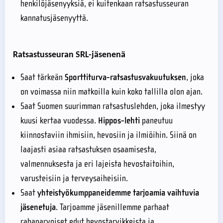
henkilöjäsenyyksiä, ei kuitenkaan ratsastusseuran
kannatusjäsenyyttä.
Ratsastusseuran SRL-jäsenenä
Saat tärkeän
Sporttiturva-ratsastusvakuutuksen
, joka
on voimassa niin matkoilla kuin koko tallilla olon ajan.
Saat Suomen suurimman ratsastuslehden, joka ilmestyy
kuusi kertaa vuodessa.
Hippos-lehti
paneutuu
kiinnostaviin ihmisiin, hevosiin ja ilmiöihin. Siinä on
laajasti asiaa ratsastuksen osaamisesta,
valmennuksesta ja eri lajeista hevostaitoihin,
varusteisiin ja terveysaiheisiin.
Saat
yhteistyökumppaneidemme tarjoamia vaihtuvia
jäsenetuja
. Tarjoamme jäsenillemme parhaat
rahanarvoiset edut hevostarvikkeista ja