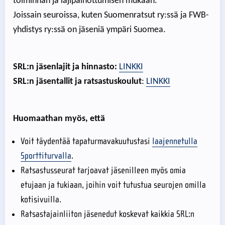
toiminnan ja lajipainottumisen mukaan.
Joissain seuroissa, kuten Suomenratsut ry:ssä ja FWB-
yhdistys ry:ssä on jäseniä ympäri Suomea.
SRL:n jäsenlajit ja hinnasto:
LINKKI
SRL:n jäsentallit ja ratsastuskoulut
:
LINKKI
Huomaathan myös, että
Voit täydentää tapaturmavakuutustasi
laajennetulla
Sporttiturvalla
.
Ratsastusseurat tarjoavat jäsenilleen myös omia
etujaan ja tukiaan, joihin voit tutustua seurojen omilla
kotisivuilla.
Ratsastajainliiton jäsenedut koskevat kaikkia SRL:n