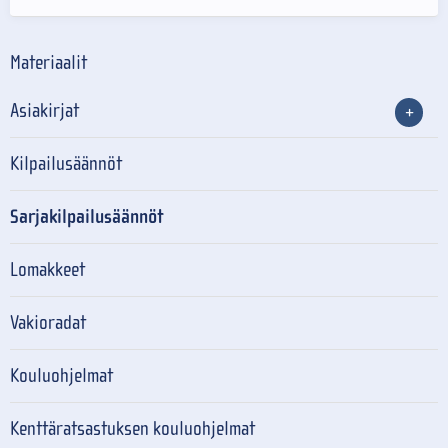
Materiaalit
Asiakirjat
Kilpailusäännöt
Sarjakilpailusäännöt
Lomakkeet
Vakioradat
Kouluohjelmat
Kenttäratsastuksen kouluohjelmat