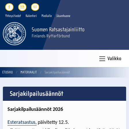
Yhteystiedot
Kalenteri
Medialle
Jäsenhuone
Suomen Ratsastajainliitto
Finlands Ryttarförbund
Valikko
ETUSIVU
MATERIAALIT
Sarjakilpailusäännöt
Sarjakilpailusäännöt
Sarjakilpailusäännöt 2026
Esteratsastus
,
päivitetty 12.5.