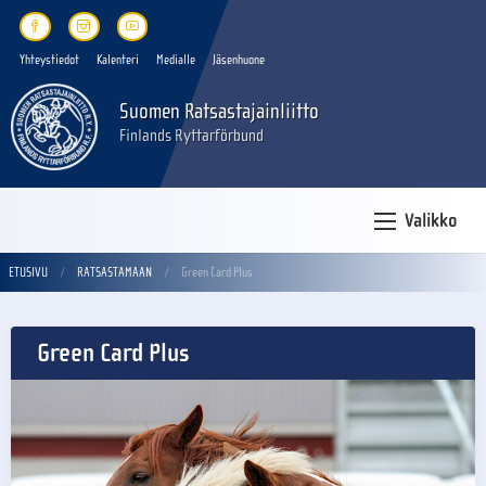
Yhteystiedot
Kalenteri
Medialle
Jäsenhuone
Suomen Ratsastajainliitto
Finlands Ryttarförbund
Valikko
ETUSIVU
RATSASTAMAAN
Green Card Plus
Green Card Plus