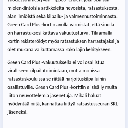
vuodessa ilmestyvän Hippos-lehden, joka sisältää
mielenkiintoisia artikkeleita hevosista, ratsastuksesta,
alan ilmiöistä sekä kilpailu- ja valmennustoiminnasta.
Green Card Plus -kortin avulla varmistat, että sinulla
on harrastuksesi kattava vakuutusturva. Tilaamalla
kortin rekisteröidyt myös ratsastuksen harrastajaksi ja
olet mukana vaikuttamassa koko lajin kehitykseen.
Green Card Plus -vakuutuksella ei voi osallistua
viralliseen kilpailutoimintaan, mutta monissa
ratsastuskouluissa se riittää harjoituskilpailuihin
osallistuville. Green Card Plus -korttiin ei sisälly muita
liiton neuvottelemia jäsenetuja. Mikäli haluat
hyödyntää niitä, kannattaa liittyä ratsastusseuran SRL-
jäseneksi.