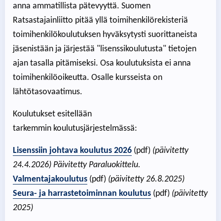
anna ammatillista pätevyyttä. Suomen
Ratsastajainliitto pitää yllä toimihenkilörekisteriä
toimihenkilökoulutuksen hyväksytysti suorittaneista
jäsenistään ja järjestää "lisenssikoulutusta" tietojen
ajan tasalla pitämiseksi. Osa koulutuksista ei anna
toimihenkilöoikeutta. Osalle kursseista on
lähtötasovaatimus.
Koulutukset esitellään
tarkemmin koulutusjärjestelmässä:
Lisenssiin johtava koulutus 2026
(pdf)
(päivitetty
24.4.2026) Päivitetty Paraluokittelu.
Valmentajakoulutus
(pdf)
(päivitetty 26.8.2025)
Seura- ja harrastetoiminnan koulutus
(pdf)
(päivitetty
2025)