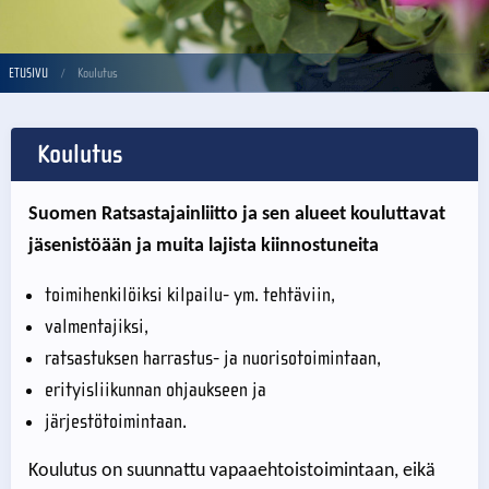
ETUSIVU
Koulutus
Koulutus
Suomen Ratsastajainliitto ja sen alueet kouluttavat
jäsenistöään ja muita lajista kiinnostuneita
toimihenkilöiksi kilpailu- ym. tehtäviin,
valmentajiksi,
ratsastuksen harrastus- ja nuorisotoimintaan,
erityisliikunnan ohjaukseen ja
järjestötoimintaan.
Koulutus on suunnattu vapaaehtoistoimintaan, eikä