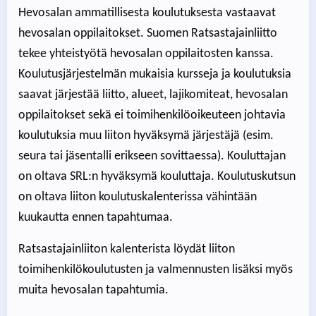
Hevosalan ammatillisesta koulutuksesta vastaavat
hevosalan oppilaitokset. Suomen Ratsastajainliitto
tekee yhteistyötä hevosalan oppilaitosten kanssa.
Koulutusjärjestelmän mukaisia kursseja ja koulutuksia
saavat järjestää liitto, alueet, lajikomiteat, hevosalan
oppilaitokset sekä ei toimihenkilöoikeuteen johtavia
koulutuksia muu liiton hyväksymä järjestäjä (esim.
seura tai jäsentalli erikseen sovittaessa). Kouluttajan
on oltava SRL:n hyväksymä kouluttaja. Koulutuskutsun
on oltava liiton koulutuskalenterissa vähintään
kuukautta ennen tapahtumaa.
Ratsastajainliiton kalenterista löydät liiton
toimihenkilökoulutusten ja valmennusten lisäksi myös
muita hevosalan tapahtumia.