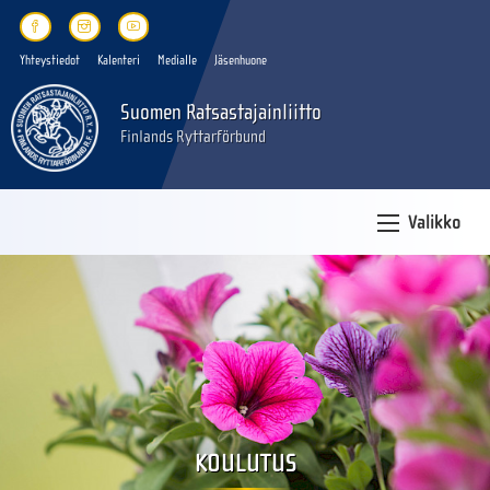
Yhteystiedot
Kalenteri
Medialle
Jäsenhuone
Suomen Ratsastajainliitto
Finlands Ryttarförbund
Valikko
KOULUTUS