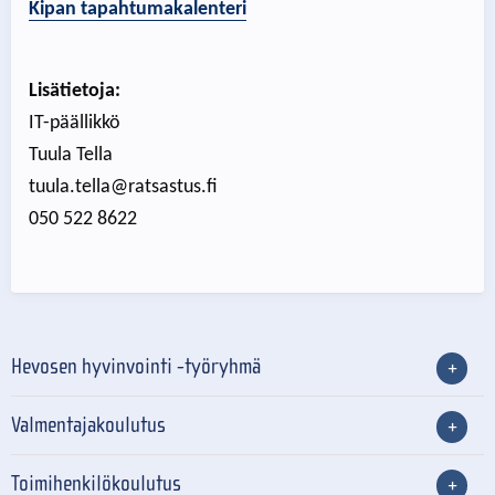
Kipan tapahtumakalenteri
Lisätietoja:
IT-päällikkö
Tuula Tella
tuula.tella@ratsastus.fi
050 522 8622
Hevosen hyvinvointi -työryhmä
Valmentajakoulutus
Toimihenkilökoulutus