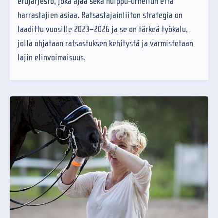
etujärjestö, joka ajaa sekä huippu-urheilun että
harrastajien asiaa. Ratsastajainliiton strategia on
laadittu vuosille 2023–2026 ja se on tärkeä työkalu,
jolla ohjataan ratsastuksen kehitystä ja varmistetaan
lajin elinvoimaisuus.