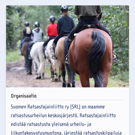
Organisaatio
Suomen Ratsastajainliitto ry (SRL) on maamme
ratsastusurheilun keskusjärjestö. Ratsastajainliitto
edistää ratsastusta yleisenä urheilu- ja
liikuntakasvatusmuotona, järjestää ratsastuskilpailuja