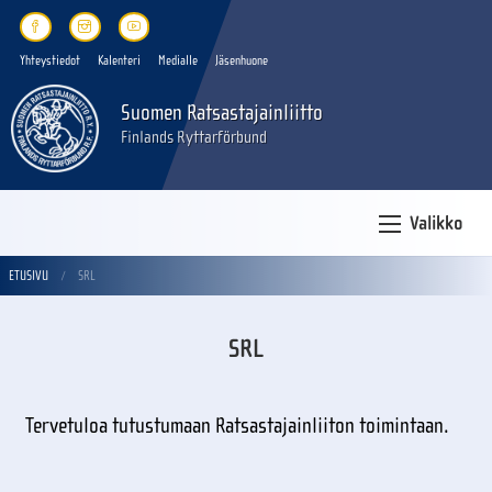
Yhteystiedot
Kalenteri
Medialle
Jäsenhuone
Suomen Ratsastajainliitto
Finlands Ryttarförbund
Valikko
ETUSIVU
SRL
SRL
Tervetuloa tutustumaan Ratsastajainliiton toimintaan.