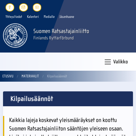
Yhteystiedot
Kalenteri
Medialle
Jäsenhuone
Suomen Ratsastajainliitto
Finlands Ryttarförbund
Valikko
ETUSIVU
MATERIAALIT
Kilpailusäännöt
Kilpailusäännöt
Kaikkia lajeja koskevat yleismääräykset on koottu
Suomen Ratsastajainliiton sääntöjen yleiseen osaan.