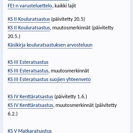
FEI:n varusteluettelo
, kaikki lajit
KS II Kouluratsastus
(päivitetty 20.5)
KS II Kouluratsastus
, muutosmerkinnät (päivitetty
20.5.)
Käsikirja kouluratsastuksen arvosteluun
KS III Esteratsastus
KS III Esteratsastus
, muutosmerkinnät
KS III Esteratsastus suojien yhteenveto
KS IV Kenttäratsastus
(päivitetty 1.6.)
KS IV Kenttäratsastus
, muutosmerkinnät (päivitetty
6.2.)
KS V Matkaratsastus