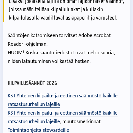
Lisäksi jokaisella lajilla on omat lajikohtaiset säännöt,
joissa määritellään kilpailuluokat ja kullakin
kilpailutasolla vaadittavat asiapaperit ja varusteet.
Sääntöjen katsomiseen tarvitset Adobe Acrobat
Reader -ohjelman.
HUOM! Koska sääntötiedostot ovat melko suuria,
niiden latautuminen voi kestää hetken.
KILPAILUSÄÄNNÖT 2026
KS I Yhteinen kilpailu- ja eettinen säännöstö kaikille
ratsastusurheilun lajeille
KS I Yhteinen kilpailu- ja eettinen säännöstö kaikille
ratsastusurheilun lajeille
, muutosmerkinnät
Toimintaohjeita stewardeille