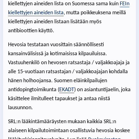
kiellettyjen aineiden lista on Suomessa sama kuin
FEIn
kiellettyjen aineiden lista
, mutta poikkeuksena meillä
kiellettyjen aineiden listaan lisätään myös
antibioottien käyttö.
Hevosia testataan vuosittain säännöllisesti
kansainvälisissä ja kotimaisissa kilpauiluissa.
Vastuuhenkilö on hevosen ratsastaja / valjakkoajaja ja
alle 15-vuotiaan ratsastajan / valjakkoajajan kohdalla
hänen holhoojansa. Suomen eläinkilpailujen
antidopingtoimikunta (
EKADT
) on asiantuntijaelin, joka
käsittelee ilmitulleet tapaukset ja antaa niistä
lausunnon.
SRL:n lääkintämääräysten mukaan kaikkia SRL:n
alaiseen kilpailutoimintaan osallistuvia hevosia koskee