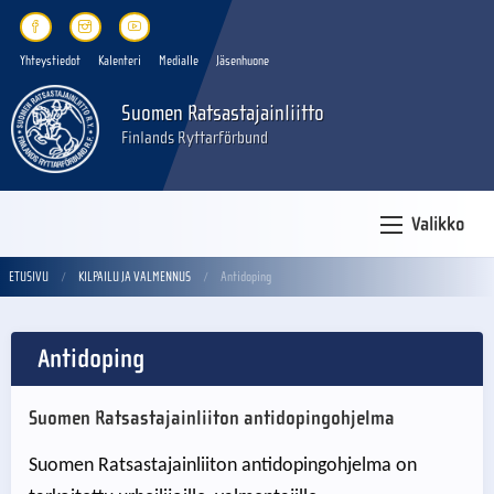
Yhteystiedot
Kalenteri
Medialle
Jäsenhuone
Suomen Ratsastajainliitto
Finlands Ryttarförbund
Valikko
ETUSIVU
KILPAILU JA VALMENNUS
Antidoping
Antidoping
Suomen Ratsastajainliiton antidopingohjelma
Suomen Ratsastajainliiton antidopingohjelma on