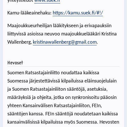
yhteystiedot
www.suek.fi
Kamu-lääkeainehaku:
https://kamu.suek.fi/#!/
Maajoukkueurheilijan lääkitykseen ja erivapauksiin
liittyvissä asioissa neuvoo maajoukkuelääkäri Kristina
Wallenberg,
kristinawallenberg@gmail.com
.
Hevoset
Suomen Ratsastajainliitto noudattaa kaikissa
Suomessa järjestettävissä kilpailuissa eläinsuojelulain
ja Suomen Ratsastajainliiton sääntöjä, asetuksia,
määräyksiä ja ohjeita, jotka on synkronisoitu pääosin
yhteen Kansainvälisen Ratsastajainliiton, FEIn,
sääntöjen kanssa. FEIn sääntöjä noudatetaan kaikissa
kansainvälisissä kilpailuissa myös Suomessa. Hevosten