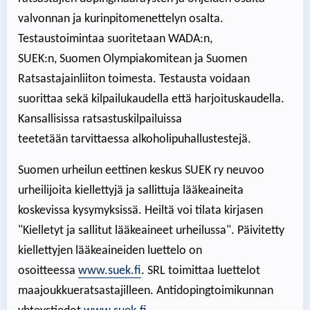
valvonnan ja kurinpitomenettelyn osalta.
Testaustoimintaa suoritetaan WADA:n,
SUEK:n, Suomen Olympiakomitean ja Suomen
Ratsastajainliiton toimesta. Testausta voidaan
suorittaa sekä kilpailukaudella että harjoituskaudella.
Kansallisissa ratsastuskilpailuissa
teetetään tarvittaessa alkoholipuhallustestejä.
Suomen urheilun eettinen keskus SUEK ry neuvoo
urheilijoita kiellettyjä ja sallittuja lääkeaineita
koskevissa kysymyksissä. Heiltä voi tilata kirjasen
"Kielletyt ja sallitut lääkeaineet urheilussa". Päivitetty
kiellettyjen lääkeaineiden luettelo on
osoitteessa
www.suek.fi
. SRL toimittaa luettelot
maajoukkueratsastajilleen. Antidopingtoimikunnan