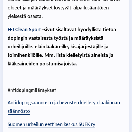
ohjeet ja määräykset löytyvät kilpailusääntöjen
yleisestä osasta.
FEI Clean Sport
-sivut sisältävät hyödyllistä tietoa
dopingin vastaisesta työstä ja määräyksistä
urheilijoille, eläinlääkäreille, kisajärjestäjille ja
toimihenkilöille. Mm. lista kielletyistä aineista ja
lääkeaineiden poistumisajoista.
Antidopingmääräykset
Antidopingsäännöstö ja hevosten kielletyn lääkinnän
säännöstö
Suomen urheilun eettinen keskus SUEK ry