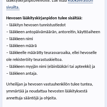
lääkityskirjanpitovelvoite. Lue lisää
Ruokaviraston
sivuilta.
Hevosen lääkityskirjanpidon tulee sisältää:
– lääkityn hevosen tunnistustiedot
– lääkkeen antopäivämäärän, antoreitin, käyttöaiheen
– lääkkeen nimi
– lääkkeen määrä
– lääkkeelle määrätty teurasvaroaika, ellei hevoselle
ole rekisteröity teurastuskieltoa.
– lääkkeen myyjän nimi (eläinlääkäri tai apteekki) ja
– lääkkeen antaja.
Urheilijan ja hevosen vastuuhenkilön tulee tuntea,
ymmärtää ja noudattaa hevosten lääkityksestä
annettuja sääntöjä ja ohjeita.