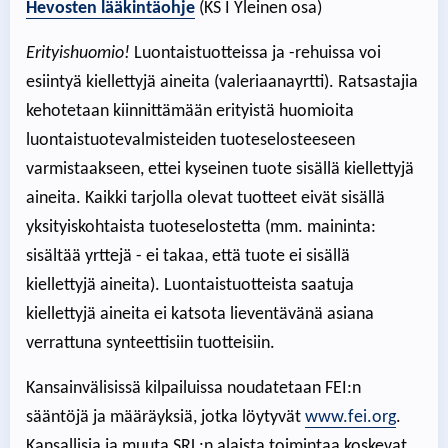
Hevosten lääkintäohje
(KS I Yleinen osa)
Erityishuomio!
Luontaistuotteissa ja -rehuissa voi
esiintyä kiellettyjä aineita (valeriaanayrtti). Ratsastajia
kehotetaan kiinnittämään erityistä huomioita
luontaistuotevalmisteiden tuoteselosteeseen
varmistaakseen, ettei kyseinen tuote sisällä kiellettyjä
aineita. Kaikki tarjolla olevat tuotteet eivät sisällä
yksityiskohtaista tuoteselostetta (mm. maininta:
sisältää yrttejä - ei takaa, että tuote ei sisällä
kiellettyjä aineita). Luontaistuotteista saatuja
kiellettyjä aineita ei katsota lieventävänä asiana
verrattuna synteettisiin tuotteisiin.
Kansainvälisissä kilpailuissa noudatetaan FEI:n
sääntöjä ja määräyksiä, jotka löytyvät
www.fei.org
.
Kansallisia ja muuta SRL:n alaista toimintaa koskevat