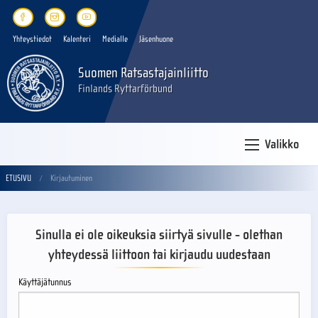
Yhteystiedot
Kalenteri
Medialle
Jäsenhuone
Suomen Ratsastajainliitto
Finlands Ryttarförbund
Valikko
ETUSIVU
Kirjautuminen
Sinulla ei ole oikeuksia siirtyä sivulle - olethan
yhteydessä liittoon tai kirjaudu uudestaan
Käyttäjätunnus