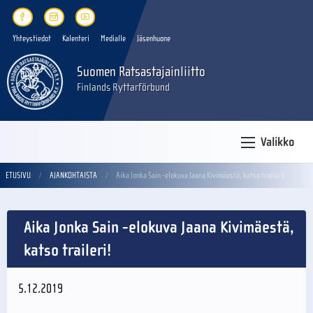
Yhteystiedot
Kalenteri
Medialle
Jäsenhuone
Suomen Ratsastajainliitto
Finlands Ryttarförbund
Valikko
ETUSIVU
AJANKOHTAISTA
Aika Jonka Sain -elokuva Jaana Kivimäestä, katso traileri!
Aika Jonka Sain -elokuva Jaana Kivimäestä,
katso traileri!
5.12.2019