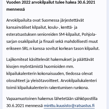
Vuoden 2022 arvokilpailut tulee hakea 30.6.2021
mennessä
Arvokilpailuita ovat Suomessa järjestettävät
kansainväliset kilpailut, koulu-, kenttä- ja
esteratsastuksen senioreiden SM-kilpailut, Pohjola-
sarjan osakilpailut ja finaali sekä mahdollisesti muut
erikseen SRL:n kanssa sovitut korkean tason kilpailut.
Lajikomiteat käsittelevät hakemukset ja päättävät
kisojen myöntämistä huomioiden mm.
kilpailukalenterin kokonaisuuden, tiedossa olevat
olosuhteet ja yleisötavoitteet. Arvokilpailukalenteri
toimii kilpailukalenterin rakentumisen runkona.
Vapaamuotoinen hakemus lähetetään sähköpostilla
30.6.2021 mennessä
minttu.kuusisto@ratsastus.fi