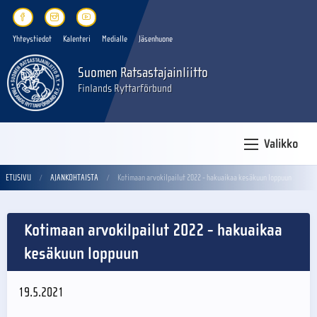
Yhteystiedot
Kalenteri
Medialle
Jäsenhuone
Suomen Ratsastajainliitto
Finlands Ryttarförbund
Valikko
ETUSIVU
AJANKOHTAISTA
Kotimaan arvokilpailut 2022 - hakuaikaa kesäkuun loppuun
Kotimaan arvokilpailut 2022 - hakuaikaa
kesäkuun loppuun
19.5.2021