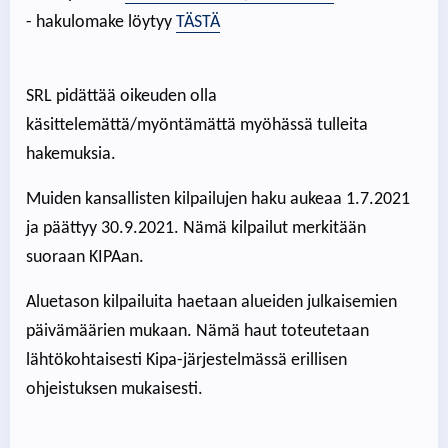
- hakulomake löytyy
TÄSTÄ
SRL pidättää oikeuden olla
käsittelemättä/myöntämättä myöhässä tulleita
hakemuksia.
Muiden kansallisten kilpailujen haku aukeaa 1.7.2021
ja päättyy 30.9.2021. Nämä kilpailut merkitään
suoraan KIPAan.
Aluetason kilpailuita haetaan alueiden julkaisemien
päivämäärien mukaan. Nämä haut toteutetaan
lähtökohtaisesti Kipa-järjestelmässä erillisen
ohjeistuksen mukaisesti.