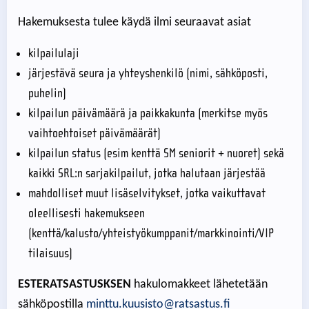
Hakemuksesta tulee käydä ilmi seuraavat asiat
kilpailulaji
järjestävä seura ja yhteyshenkilö (nimi, sähköposti,
puhelin)
kilpailun päivämäärä ja paikkakunta (merkitse myös
vaihtoehtoiset päivämäärät)
kilpailun status (esim kenttä SM seniorit + nuoret) sekä
kaikki SRL:n sarjakilpailut, jotka halutaan järjestää
mahdolliset muut lisäselvitykset, jotka vaikuttavat
oleellisesti hakemukseen
(kenttä/kalusto/yhteistyökumppanit/markkinointi/VIP
tilaisuus)
ESTERATSASTUSKSEN
hakulomakkeet lähetetään
sähköpostilla
minttu.kuusisto@ratsastus.fi