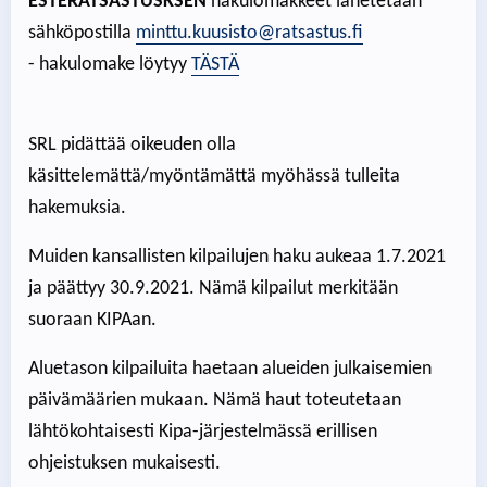
ESTERATSASTUSKSEN
hakulomakkeet lähetetään
sähköpostilla
minttu.kuusisto@ratsastus.fi
- hakulomake löytyy
TÄSTÄ
SRL pidättää oikeuden olla
käsittelemättä/myöntämättä myöhässä tulleita
hakemuksia.
Muiden kansallisten kilpailujen haku aukeaa 1.7.2021
ja päättyy 30.9.2021. Nämä kilpailut merkitään
suoraan KIPAan.
Aluetason kilpailuita haetaan alueiden julkaisemien
päivämäärien mukaan. Nämä haut toteutetaan
lähtökohtaisesti Kipa-järjestelmässä erillisen
ohjeistuksen mukaisesti.