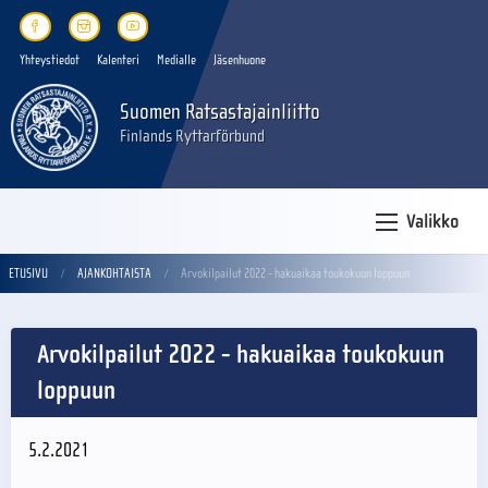
Yhteystiedot
Kalenteri
Medialle
Jäsenhuone
Suomen Ratsastajainliitto
Finlands Ryttarförbund
Valikko
ETUSIVU
AJANKOHTAISTA
Arvokilpailut 2022 - hakuaikaa toukokuun loppuun
Arvokilpailut 2022 - hakuaikaa toukokuun
loppuun
5.2.2021