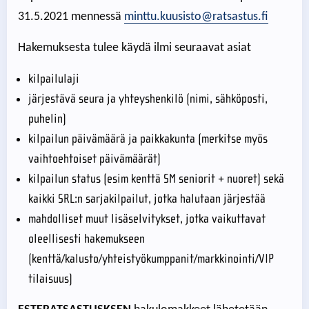
31.5.2021 mennessä
minttu.kuusisto@ratsastus.fi
Hakemuksesta tulee käydä ilmi seuraavat asiat
kilpailulaji
järjestävä seura ja yhteyshenkilö (nimi, sähköposti,
puhelin)
kilpailun päivämäärä ja paikkakunta (merkitse myös
vaihtoehtoiset päivämäärät)
kilpailun status (esim kenttä SM seniorit + nuoret) sekä
kaikki SRL:n sarjakilpailut, jotka halutaan järjestää
mahdolliset muut lisäselvitykset, jotka vaikuttavat
oleellisesti hakemukseen
(kenttä/kalusto/yhteistyökumppanit/markkinointi/VIP
tilaisuus)