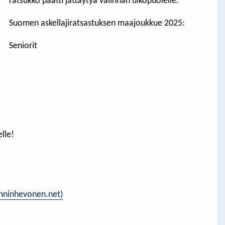
ratsukko päätti jättäytyä valinnan ulkopuolelle.
Suomen askellajiratsastuksen maajoukkue 2025:
Seniorit
lle!
anninhevonen.net)