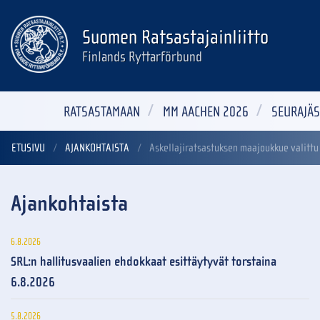
Suomen Ratsastajainliitto
Finlands Ryttarförbund
RATSASTAMAAN
MM AACHEN 2026
SEURAJÄS
ETUSIVU
AJANKOHTAISTA
Askellajiratsastuksen maajoukkue valittu
Ajankohtaista
6.8.2026
SRL:n hallitusvaalien ehdokkaat esittäytyvät torstaina
6.8.2026
5.8.2026