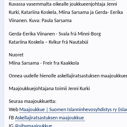
Kuvassa vasemmalta oikealle joukkueenjohtaja Jenni
Kurki, Katariina Koskela, Miina Sarsama ja Gerda- Eerika
Viinanen. Kuva: Paula Sarsama
Gerda-Eerika Viinanen - Svala frá Minni-Borg
Katariina Koskela – Kvikur frá Nautabúi
Nuoret
Miina Sarsama - Freir fra Kaakkola
Onnea uudelle hienolle askellajiratsastuksen maajoukkuee
Maajoukkuejohtajana toimii Jenni Kurki
Seuraa maajoukkuetta:
Web
Maajoukkue | Suomen Islanninhevosyhdistys ry (isl
FB
Askellajiratsastuksen maajoukkue
IG
@sihymaajoukkue