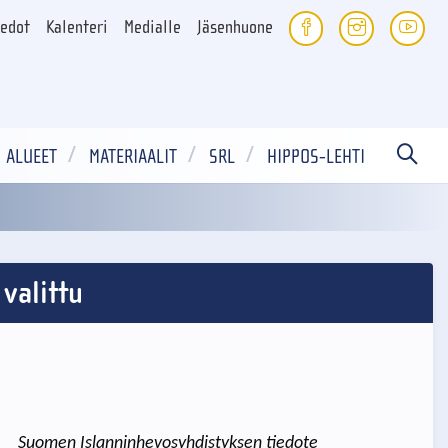
iedot
Kalenteri
Medialle
Jäsenhuone
ALUEET
MATERIAALIT
SRL
HIPPOS-LEHTI
valittu
Suomen Islanninhevosyhdistyksen tiedote