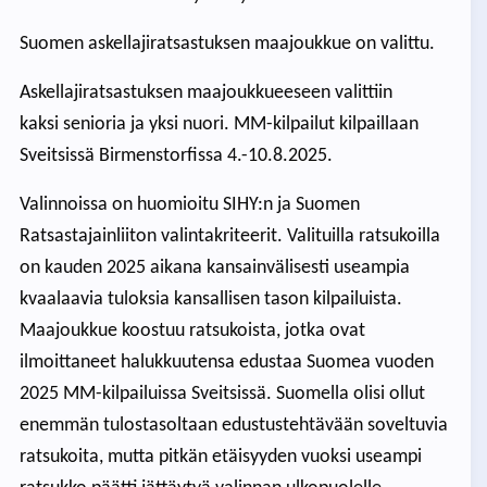
Suomen askellajiratsastuksen maajoukkue on valittu.
Askellajiratsastuksen maajoukkueeseen valittiin
kaksi senioria ja yksi nuori. MM-kilpailut kilpaillaan
Sveitsissä Birmenstorfissa 4.-10.8.2025.
Valinnoissa on huomioitu SIHY:n ja Suomen
Ratsastajainliiton valintakriteerit. Valituilla ratsukoilla
on kauden 2025 aikana kansainvälisesti useampia
kvaalaavia tuloksia kansallisen tason kilpailuista.
Maajoukkue koostuu ratsukoista, jotka ovat
ilmoittaneet halukkuutensa edustaa Suomea vuoden
2025 MM-kilpailuissa Sveitsissä. Suomella olisi ollut
enemmän tulostasoltaan edustustehtävään soveltuvia
ratsukoita, mutta pitkän etäisyyden vuoksi useampi