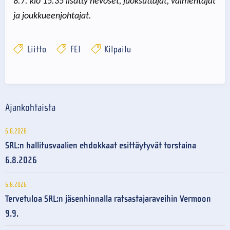
8.7. klo 15.35 lisätty hevoset, juoksuttajat, valmentajat
ja joukkueenjohtajat.
Liitto
FEI
Kilpailu
Ajankohtaista
6.8.2026
SRL:n hallitusvaalien ehdokkaat esittäytyvät torstaina
6.8.2026
5.8.2026
Tervetuloa SRL:n jäsenhinnalla ratsastajaraveihin Vermoon
9.9.