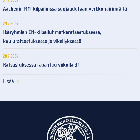
31.7.2026
Aachenin MM-kilpailuissa suojaudutaan verkkohäirinnältä
29.7.2026
Ikäryhmien EM-kilpailut matkaratsastuksessa,
kouluratsastuksessa ja vikellyksessä
28.7.2026
Ratsastuksessa tapahtuu viikolla 31
Lisää