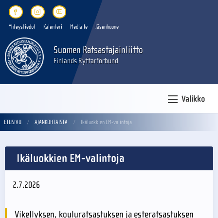
Yhteystiedot
Kalenteri
Medialle
Jäsenhuone
Suomen Ratsastajainliitto
Finlands Ryttarförbund
Valikko
ETUSIVU
AJANKOHTAISTA
Ikäluokkien EM-valintoja
Ikäluokkien EM-valintoja
2.7.2026
Vikellyksen, kouluratsastuksen ja esteratsastuksen