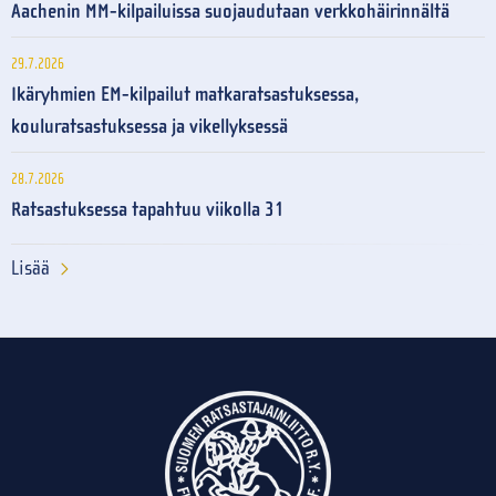
Aachenin MM-kilpailuissa suojaudutaan verkkohäirinnältä
29.7.2026
Ikäryhmien EM-kilpailut matkaratsastuksessa,
kouluratsastuksessa ja vikellyksessä
28.7.2026
Ratsastuksessa tapahtuu viikolla 31
Lisää