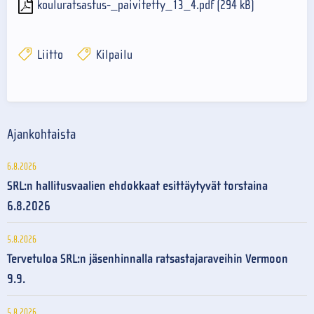
kouluratsastus-_paivitetty_13_4.pdf (294 kB)
Liitto
Kilpailu
Ajankohtaista
6.8.2026
SRL:n hallitusvaalien ehdokkaat esittäytyvät torstaina
6.8.2026
5.8.2026
Tervetuloa SRL:n jäsenhinnalla ratsastajaraveihin Vermoon
9.9.
5.8.2026