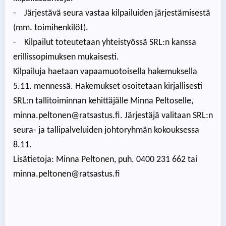
- Järjestävä seura vastaa kilpailuiden järjestämisestä
(mm. toimihenkilöt).
- Kilpailut toteutetaan yhteistyössä SRL:n kanssa
erillissopimuksen mukaisesti.
Kilpailuja haetaan vapaamuotoisella hakemuksella
5.11. mennessä. Hakemukset osoitetaan kirjallisesti
SRL:n tallitoiminnan kehittäjälle Minna Peltoselle,
minna.peltonen@ratsastus.fi. Järjestäjä valitaan SRL:n
seura- ja tallipalveluiden johtoryhmän kokouksessa
8.11.
Lisätietoja: Minna Peltonen, puh. 0400 231 662 tai
minna.peltonen@ratsastus.fi