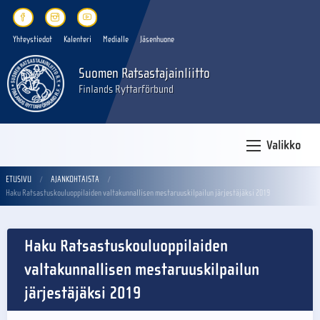
Yhteystiedot
Kalenteri
Medialle
Jäsenhuone
Suomen Ratsastajainliitto
Finlands Ryttarförbund
Valikko
ETUSIVU
AJANKOHTAISTA
Haku Ratsastuskouluoppilaiden valtakunnallisen mestaruuskilpailun järjestäjäksi 2019
Haku Ratsastuskouluoppilaiden
valtakunnallisen mestaruuskilpailun
järjestäjäksi 2019