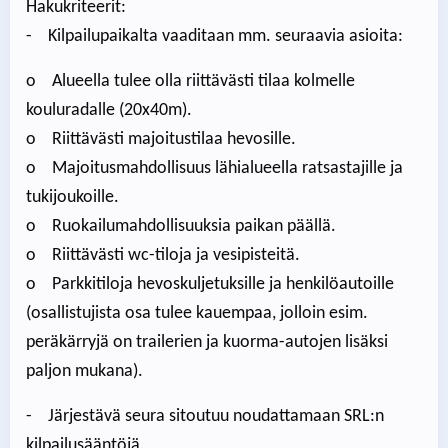
Hakukriteerit:
- Kilpailupaikalta vaaditaan mm. seuraavia asioita:
o Alueella tulee olla riittävästi tilaa kolmelle
kouluradalle (20x40m).
o Riittävästi majoitustilaa hevosille.
o Majoitusmahdollisuus lähialueella ratsastajille ja
tukijoukoille.
o Ruokailumahdollisuuksia paikan päällä.
o Riittävästi wc-tiloja ja vesipisteitä.
o Parkkitiloja hevoskuljetuksille ja henkilöautoille
(osallistujista osa tulee kauempaa, jolloin esim.
peräkärryjä on trailerien ja kuorma-autojen lisäksi
paljon mukana).
- Järjestävä seura sitoutuu noudattamaan SRL:n
kilpailusääntöjä.