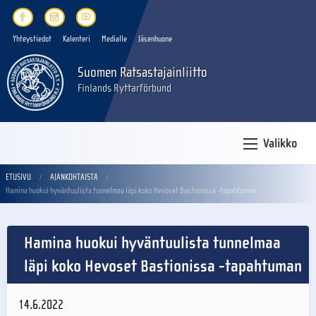
Yhteystiedot
Kalenteri
Medialle
Jäsenhuone
Suomen Ratsastajainliitto
Finlands Ryttarförbund
Valikko
ETUSIVU
AJANKOHTAISTA
Hamina huokui hyväntuulista tunnelmaa läpi koko Hevoset Bastionissa -tapahtuman
Hamina huokui hyväntuulista tunnelmaa
läpi koko Hevoset Bastionissa -tapahtuman
14.6.2022