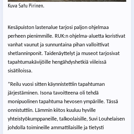
Kuva Satu Pirinen.
Kesäpuiston lastenalue tarjosi paljon ohjelmaa
perheen pienimmille. RUK:n ohjelma-aluetta koristivat
vanhat vaunut ja sunnuntaina pihan valloittivat
shetlanninponit. Taidenäyttelyt ja museot tarjosivat
tapahtumakävijöille hengähdyshetkiä viileissä
sisätiloissa.
”Reilu vuosi sitten käynnistettiin tapahtuman
järjestäminen. Isona tavoitteena oli tehdä
monipuolinen tapahtuma hevosen ympärille. Tässä
onnistuttiin. Lämmin kiitos kuuluu hyville
yhteistyökumppaneille, talkoolaisille, Suvi Louhelaisen
johdolla toimineille ammattilaisille ja tietysti