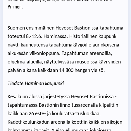
Pirinen.
Suomen ensimmäinen Hevoset Bastionissa-tapahtuma
toteutui 8.-12.6. Haminassa. Historiallinen kaupunki
näytti kauneutensa tapahtumakävijöille aurinkoisena
alkukesän viikonloppuna. Tapahtuman areenoilla,
ohjelma-alueilla, näyttelyissä ja museoissa kävi viiden
päivän aikana kaikkiaan 14 800 hengen yleisö.
Tiedote Haminan kaupunki
Kesäkuun alussa järjestetyssä Hevoset Bastionissa -
tapahtumassa Bastionin linnoitusareenalla kilpailtiin
kaikkiaan 26 este- ja kouluratsastusluokkaa.
Kadettikoulunkadun areenalla koettiin kaikkien aikojen
kolmannet Cityravit. Yleisö eli mukana jokaisessa