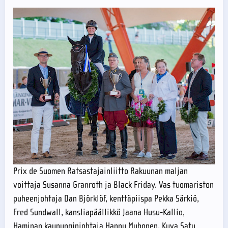
Prix de Suomen Ratsastajainliitto Rakuunan maljan
voittaja Susanna Granroth ja Black Friday. Vas tuomariston
puheenjohtaja Dan Björklöf, kenttäpiispa Pekka Särkiö,
Fred Sundwall, kansliapäällikkö Jaana Husu-Kallio,
Haminan kaupunginjohtaja Hannu Muhonen. Kuva Satu