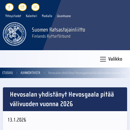
Yhteystiedot
Kalenteri
Medialle
Jäsenhuone
Suomen Ratsastajainliitto
Finlands Ryttarförbund
Valikko
ETUSIVU
AJANKOHTAISTA
Hevosalan yhdistänyt Hevosgaala pitää välivuoden vuonna 2026
Hevosalan yhdistänyt Hevosgaala pitää
välivuoden vuonna 2026
13.1.2026