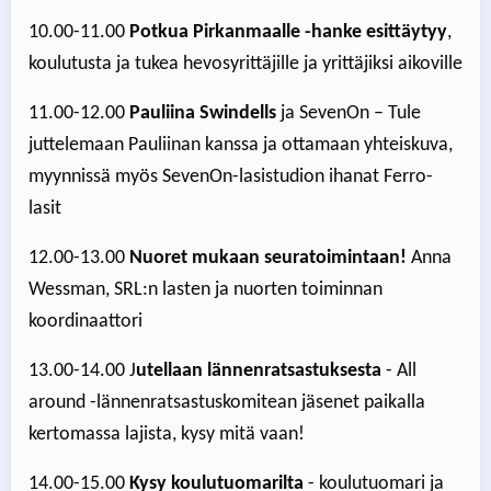
10.00-11.00
Potkua Pirkanmaalle -hanke esittäytyy
,
koulutusta ja tukea hevosyrittäjille ja yrittäjiksi aikoville
11.00-12.00
Pauliina Swindells
ja SevenOn – Tule
juttelemaan Pauliinan kanssa ja ottamaan yhteiskuva,
myynnissä myös SevenOn-lasistudion ihanat Ferro-
lasit
12.00-13.00
Nuoret mukaan seuratoimintaan!
Anna
Wessman, SRL:n lasten ja nuorten toiminnan
koordinaattori
13.00-14.00 J
utellaan lännenratsastuksesta
- All
around -lännenratsastuskomitean jäsenet paikalla
kertomassa lajista, kysy mitä vaan!
14.00-15.00
Kysy koulutuomarilta
- koulutuomari ja