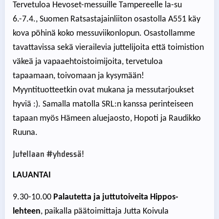
Tervetuloa Hevoset-messuille Tampereelle la-su
6.-7.4., Suomen Ratsastajainliiton osastolla A551 käy
kova pöhinä koko messuviikonlopun. Osastollamme
tavattavissa sekä vierailevia juttelijoita että toimistion
väkeä ja vapaaehtoistoimijoita, tervetuloa
tapaamaan, toivomaan ja kysymään!
Myyntituotteetkin ovat mukana ja messutarjoukset
hyviä :). Samalla matolla SRL:n kanssa perinteiseen
tapaan myös Hämeen aluejaosto, Hopoti ja Raudikko
Ruuna.
Jutellaan #yhdessä!
LAUANTAI
9.30-10.00
Palautetta ja juttutoiveita Hippos-
lehteen
, paikalla päätoimittaja Jutta Koivula