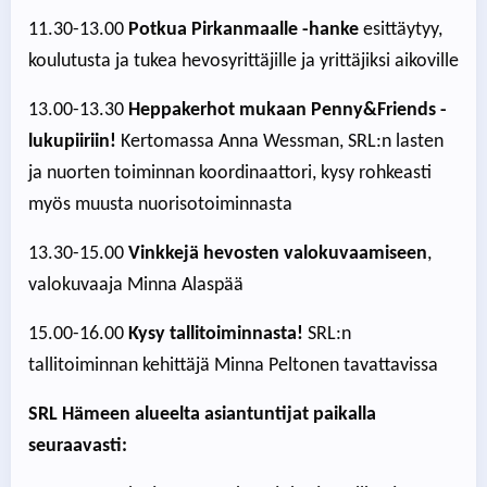
11.30-13.00
Potkua Pirkanmaalle -hanke
esittäytyy,
koulutusta ja tukea hevosyrittäjille ja yrittäjiksi aikoville
13.00-13.30
Heppakerhot mukaan Penny&Friends -
lukupiiriin!
Kertomassa Anna Wessman, SRL:n lasten
ja nuorten toiminnan koordinaattori, kysy rohkeasti
myös muusta nuorisotoiminnasta
13.30-15.00
Vinkkejä hevosten valokuvaamiseen
,
valokuvaaja Minna Alaspää
15.00-16.00
Kysy tallitoiminnasta!
SRL:n
tallitoiminnan kehittäjä Minna Peltonen tavattavissa
SRL Hämeen alueelta asiantuntijat paikalla
seuraavasti: