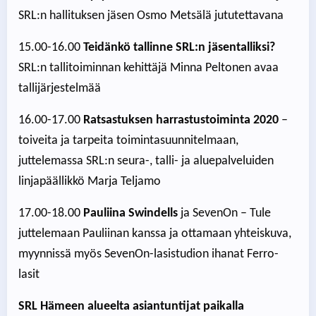
SRL:n hallituksen jäsen Osmo Metsälä jututettavana
15.00-16.00
Teidänkö tallinne SRL:n jäsentalliksi?
SRL:n tallitoiminnan kehittäjä Minna Peltonen avaa
tallijärjestelmää
16.00-17.00
Ratsastuksen harrastustoiminta 2020
–
toiveita ja tarpeita toimintasuunnitelmaan,
juttelemassa SRL:n seura-, talli- ja aluepalveluiden
linjapäällikkö Marja Teljamo
17.00-18.00
Pauliina Swindells
ja SevenOn – Tule
juttelemaan Pauliinan kanssa ja ottamaan yhteiskuva,
myynnissä myös SevenOn-lasistudion ihanat Ferro-
lasit
SRL Hämeen alueelta asiantuntijat paikalla