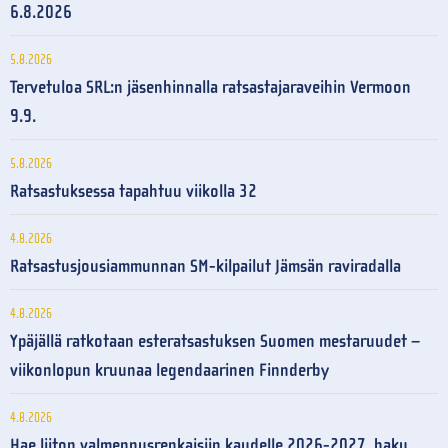
6.8.2026
5.8.2026
Tervetuloa SRL:n jäsenhinnalla ratsastajaraveihin Vermoon
9.9.
5.8.2026
Ratsastuksessa tapahtuu viikolla 32
4.8.2026
Ratsastusjousiammunnan SM-kilpailut Jämsän raviradalla
4.8.2026
Ypäjällä ratkotaan esteratsastuksen Suomen mestaruudet –
viikonlopun kruunaa legendaarinen Finnderby
4.8.2026
Hae liiton valmennusrenkaisiin kaudelle 2026-2027, haku