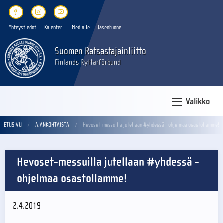
Yhteystiedot
Kalenteri
Medialle
Jäsenhuone
Suomen Ratsastajainliitto
Finlands Ryttarförbund
Valikko
ETUSIVU
AJANKOHTAISTA
Hevoset-messuilla jutellaan #yhdessä - ohjelmaa osastollamme!
Hevoset-messuilla jutellaan #yhdessä -
ohjelmaa osastollamme!
2.4.2019