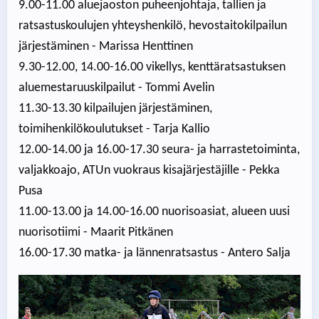
9.00-11.00 aluejaoston puheenjohtaja, tallien ja
ratsastuskoulujen yhteyshenkilö, hevostaitokilpailun
järjestäminen - Marissa Henttinen
9.30-12.00, 14.00-16.00 vikellys, kenttäratsastuksen
aluemestaruuskilpailut - Tommi Avelin
11.30-13.30 kilpailujen järjestäminen,
toimihenkilökoulutukset - Tarja Kallio
12.00-14.00 ja 16.00-17.30 seura- ja harrastetoiminta,
valjakkoajo, ATUn vuokraus kisajärjestäjille - Pekka
Pusa
11.00-13.00 ja 14.00-16.00 nuorisoasiat, alueen uusi
nuorisotiimi - Maarit Pitkänen
16.00-17.30 matka- ja lännenratsastus - Antero Salja