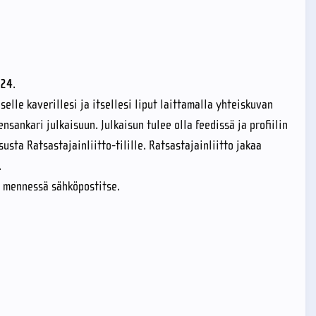
024
.
lle kaverillesi ja itsellesi liput laittamalla yhteiskuvan
sankari julkaisuun. Julkaisun tulee olla feedissä ja profiilin
susta Ratsastajainliitto-tilille. Ratsastajainliitto jakaa
.
4 mennessä sähköpostitse.