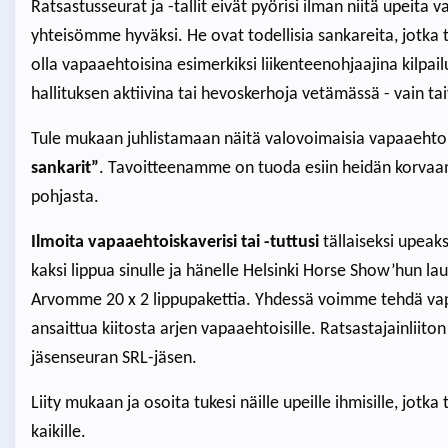
Ratsastusseurat ja -tallit eivät pyörisi ilman niitä upeita
yhteisömme hyväksi. He ovat todellisia sankareita, jotka
olla vapaaehtoisina esimerkiksi liikenteenohjaajina kilpa
hallituksen aktiivina tai hevoskerhoja vetämässä - vain ta
Tule mukaan juhlistamaan näitä valovoimaisia vapaaehto
sankarit”
. Tavoitteenamme on tuoda esiin heidän korvaam
pohjasta.
Ilmoita vapaaehtoiskaverisi tai -tuttusi
tällaiseksi upeak
kaksi lippua sinulle ja hänelle Helsinki Horse Show’hun 
Arvomme 20 x 2 lippupakettia. Yhdessä voimme tehdä vapaa
ansaittua kiitosta arjen vapaaehtoisille. Ratsastajainliito
jäsenseuran SRL-jäsen.
Liity mukaan ja osoita tukesi näille upeille ihmisille, jot
kaikille.