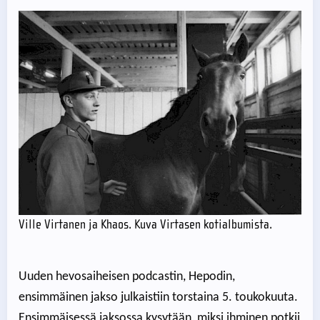
Ville Virtanen ja Khaos. Kuva Virtasen kotialbumista.
Uuden hevosaiheisen podcastin, Hepodin,
ensimmäinen jakso julkaistiin torstaina 5. toukokuuta.
Ensimmäisessä jaksossa kysytään, miksi ihminen potkii