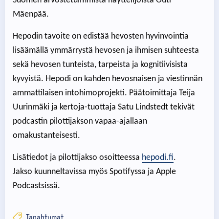
Suomen arvostetuimmista näyttelijöistä Outi
Mäenpää.
Hepodin tavoite on edistää hevosten hyvinvointia
lisäämällä ymmärrystä hevosen ja ihmisen suhteesta
sekä hevosen tunteista, tarpeista ja kognitiivisista
kyvyistä. Hepodi on kahden hevosnaisen ja viestinnän
ammattilaisen intohimoprojekti. Päätoimittaja Teija
Uurinmäki ja kertoja-tuottaja Satu Lindstedt tekivät
podcastin pilottijakson vapaa-ajallaan
omakustanteisesti.
Lisätiedot ja pilottijakso osoitteessa
hepodi.fi
.
Jakso kuunneltavissa myös Spotifyssa ja Apple
Podcastsissä.
Tapahtumat