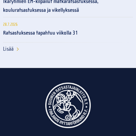
Ikäryhmien EM-kilpailut matkaratsastuksessa,
kouluratsastuksessa ja vikellyksessä
28.7.2026
Ratsastuksessa tapahtuu viikolla 31
Lisää