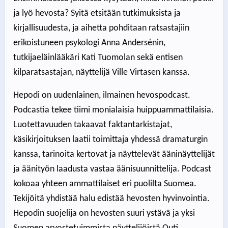
ja lyö hevosta? Syitä etsitään tutkimuksista ja
kirjallisuudesta, ja aihetta pohditaan ratsastajiin
erikoistuneen psykologi Anna Andersénin,
tutkijaeläinlääkäri Kati Tuomolan sekä entisen
kilparatsastajan, näyttelijä Ville Virtasen kanssa.
Hepodi on uudenlainen, ilmainen hevospodcast.
Podcastia tekee tiimi monialaisia huippuammattilaisia.
Luotettavuuden takaavat faktantarkistajat,
käsikirjoituksen laatii toimittaja yhdessä dramaturgin
kanssa, tarinoita kertovat ja näyttelevät ääninäyttelijät
ja äänityön laadusta vastaa äänisuunnittelija. Podcast
kokoaa yhteen ammattilaiset eri puolilta Suomea.
Tekijöitä yhdistää halu edistää hevosten hyvinvointia.
Hepodin suojelija on hevosten suuri ystävä ja yksi