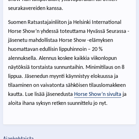
seurakavereiden kanssa.
Suomen Ratsastajainliiton ja Helsinki International
Horse Show’n yhdessä toteuttama Hyvässä Seurassa -
jäsenetu mahdollistaa Horse Show -elämyksen
huomattavan edullisin lippuhinnoin – 20 %
alennuksella. Alennus koskee kaikkia viikonlopun
näytöksiä torstaista sunnuntaihin. Minimitilaus on 8
lippua. Jäsenedun myynti käynnistyy elokuussa ja
tilaaminen on vaivatonta sähköisen tilauslomakkeen
kautta. Lue lisää jäsenedusta
Horse Show’n sivulta
ja
aloita ihana syksyn retken suunnittelu jo nyt.
Ajankohtaista