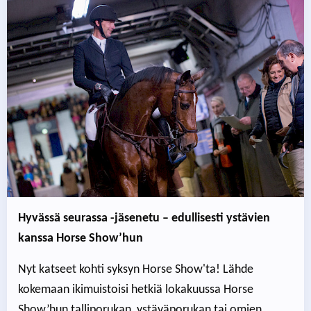
Hyvässä seurassa -jäsenetu – edullisesti ystävien
kanssa Horse Show’hun
Nyt katseet kohti syksyn Horse Show'ta! Lähde
kokemaan ikimuistoisi hetkiä lokakuussa Horse
Show’hun talliporukan, ystäväporukan tai omien