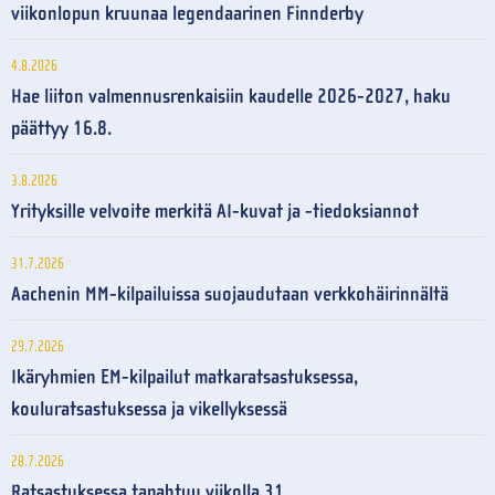
viikonlopun kruunaa legendaarinen Finnderby
4.8.2026
Hae liiton valmennusrenkaisiin kaudelle 2026-2027, haku
päättyy 16.8.
3.8.2026
Yrityksille velvoite merkitä AI-kuvat ja -tiedoksiannot
31.7.2026
Aachenin MM-kilpailuissa suojaudutaan verkkohäirinnältä
29.7.2026
Ikäryhmien EM-kilpailut matkaratsastuksessa,
kouluratsastuksessa ja vikellyksessä
28.7.2026
Ratsastuksessa tapahtuu viikolla 31