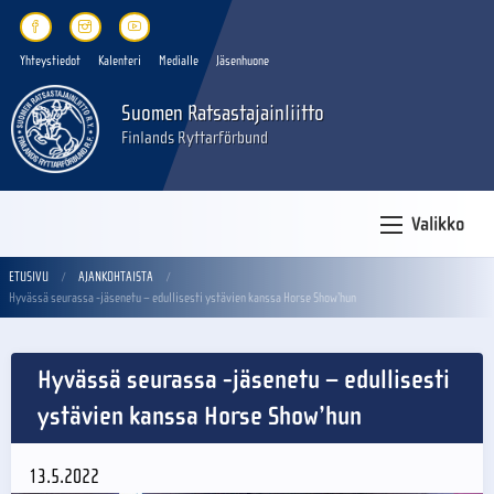
Yhteystiedot
Kalenteri
Medialle
Jäsenhuone
Suomen Ratsastajainliitto
Finlands Ryttarförbund
Valikko
ETUSIVU
AJANKOHTAISTA
Hyvässä seurassa -jäsenetu – edullisesti ystävien kanssa Horse Show’hun
Hyvässä seurassa -jäsenetu – edullisesti
ystävien kanssa Horse Show’hun
13.5.2022