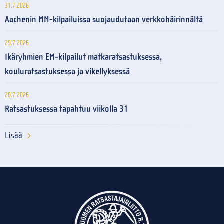
31.7.2026
Aachenin MM-kilpailuissa suojaudutaan verkkohäirinnältä
29.7.2026
Ikäryhmien EM-kilpailut matkaratsastuksessa,
kouluratsastuksessa ja vikellyksessä
28.7.2026
Ratsastuksessa tapahtuu viikolla 31
Lisää