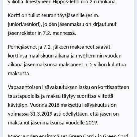
viikolla ilmestyneen Hippos-lehti nro 2:n mukana.
Kortti on tullut seuran täysjäsenille (esim.
juniori/seniori), joiden jäsenmaksu on kirjautunut
jäsenrekisteriin 7.2. mennessä.
Perhejäsenet ja 7.2. jälkeen maksaneet saavat
korttinsa maaliskuun aikana ja myöhemmin vuoden
aikana jäsenmaksunsa maksaneet n. 2 viikon kuluttua
maksusta.
Vapaaehtoisen lisävakuutuksen lasku on korttisaatteen
taustapuolella ja maksu täytyy suorittaa viitettä
käyttäen. Vuonna 2018 maksettu lisävakuutus on
voimassa 31.3.2019 asti edellyttäen, että jäsen on
maksanut jäsenmaksunsa vuodelle 2019.
Myös vuoden ensimmäiset Green Card - ja Green Card