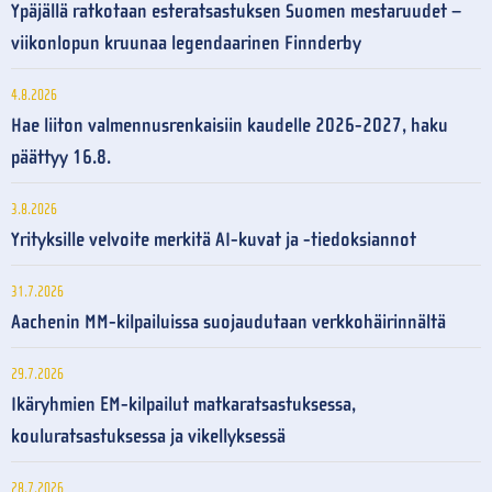
Ypäjällä ratkotaan esteratsastuksen Suomen mestaruudet –
viikonlopun kruunaa legendaarinen Finnderby
4.8.2026
Hae liiton valmennusrenkaisiin kaudelle 2026-2027, haku
päättyy 16.8.
3.8.2026
Yrityksille velvoite merkitä AI-kuvat ja -tiedoksiannot
31.7.2026
Aachenin MM-kilpailuissa suojaudutaan verkkohäirinnältä
29.7.2026
Ikäryhmien EM-kilpailut matkaratsastuksessa,
kouluratsastuksessa ja vikellyksessä
28.7.2026