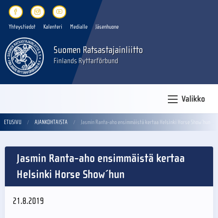
Yhteystiedot
Kalenteri
Medialle
Jäsenhuone
Suomen Ratsastajainliitto
Finlands Ryttarförbund
Valikko
ETUSIVU
AJANKOHTAISTA
Jasmin Ranta-aho ensimmäistä kertaa Helsinki Horse Show´hun
Jasmin Ranta-aho ensimmäistä kertaa
Helsinki Horse Show´hun
21.8.2019