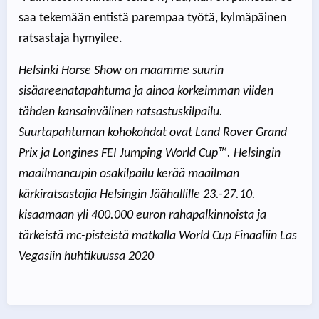
saa tekemään entistä parempaa työtä, kylmäpäinen
ratsastaja hymyilee.
Helsinki Horse Show on maamme suurin
sisäareenatapahtuma ja ainoa korkeimman viiden
tähden kansainvälinen ratsastuskilpailu.
Suurtapahtuman kohokohdat ovat Land Rover Grand
Prix ja Longines FEI Jumping World Cup™. Helsingin
maailmancupin osakilpailu kerää maailman
kärkiratsastajia Helsingin Jäähallille 23.-27.10.
kisaamaan yli 400.000 euron rahapalkinnoista ja
tärkeistä mc-pisteistä matkalla World Cup Finaaliin Las
Vegasiin huhtikuussa 2020