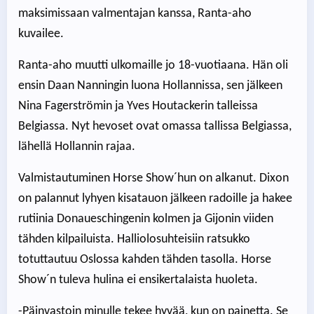
maksimissaan valmentajan kanssa, Ranta-aho
kuvailee.
Ranta-aho muutti ulkomaille jo 18-vuotiaana. Hän oli
ensin Daan Nanningin luona Hollannissa, sen jälkeen
Nina Fagerströmin ja Yves Houtackerin talleissa
Belgiassa. Nyt hevoset ovat omassa tallissa Belgiassa,
lähellä Hollannin rajaa.
Valmistautuminen Horse Show´hun on alkanut. Dixon
on palannut lyhyen kisatauon jälkeen radoille ja hakee
rutiinia Donaueschingenin kolmen ja Gijonin viiden
tähden kilpailuista. Halliolosuhteisiin ratsukko
totuttautuu Oslossa kahden tähden tasolla. Horse
Show´n tuleva hulina ei ensikertalaista huoleta.
-Päinvastoin minulle tekee hyvää, kun on painetta. Se