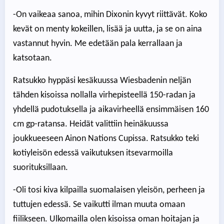
-On vaikeaa sanoa, mihin Dixonin kyvyt riittävät. Koko
kevät on menty kokeillen, lisää ja uutta, ja se on aina
vastannut hyvin. Me edetään pala kerrallaan ja
katsotaan.
Ratsukko hyppäsi kesäkuussa Wiesbadenin neljän
tähden kisoissa nollalla virhepisteellä 150-radan ja
yhdellä pudotuksella ja aikavirheellä ensimmäisen 160
cm gp-ratansa. Heidät valittiin heinäkuussa
joukkueeseen Ainon Nations Cupissa. Ratsukko teki
kotiyleisön edessä vaikutuksen itsevarmoilla
suorituksillaan.
-Oli tosi kiva kilpailla suomalaisen yleisön, perheen ja
tuttujen edessä. Se vaikutti ilman muuta omaan
fiilikseen. Ulkomailla olen kisoissa oman hoitajan ja