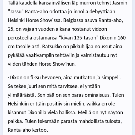
Tällä kaudella kansainvälisen läpimurron tehnyt Jasmin
”Jassu” Ranta-aho odottaa jo innolla debyyttiään
Helsinki Horse Show´ssa. Belgiassa asuva Ranta-aho,
25, on vajaan vuoden aikana nostanut videon
perusteella ostamansa ”kivan 135-tason” Dixonin 160
cm tasolle asti. Ratsukko on pikkuhiljaa noussut aina
pykälää vaativampiin tehtäviin ja valmistautuu nyt
viiden tähden Horse Show´hun.
-Dixon on fiksu hevonen, aina mutkaton ja simppeli.
Se tekee juuri sen mitä tarvitsee, ei yhtään
ylimääräistä. Sen pää on sen paras ominaisuus. Tulen
Helsinkiin erittäin positiivisin mielin, vaikka en ole
kisannut Dixonilla vielä hallissa. Meillä on nyt näytön
paikka. Tulen tekemään parasta mahdollista tulosta,
Ranta-aho kertoo.