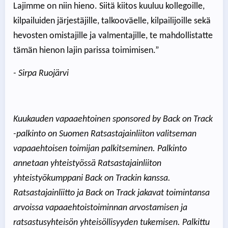
Lajimme on niin hieno. Siitä kiitos kuuluu kollegoille,
kilpailuiden järjestäjille, talkooväelle, kilpailijoille sekä
hevosten omistajille ja valmentajille, te mahdollistatte
tämän hienon lajin parissa toimimisen.”
- Sirpa Ruojärvi
Kuukauden vapaaehtoinen sponsored by Back on Track
-palkinto on Suomen Ratsastajainliiton valitseman
vapaaehtoisen toimijan palkitseminen. Palkinto
annetaan yhteistyössä Ratsastajainliiton
yhteistyökumppani Back on Trackin kanssa.
Ratsastajainliitto ja Back on Track jakavat toimintansa
arvoissa vapaaehtoistoiminnan arvostamisen ja
ratsastusyhteisön yhteisöllisyyden tukemisen. Palkittu