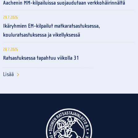
Aachenin MM-kilpailuissa suojaudutaan verkkohäirinnältä
29.7.2026
Ikäryhmien EM-kilpailut matkaratsastuksessa,
kouluratsastuksessa ja vikellyksessä
28.7.2026
Ratsastuksessa tapahtuu viikolla 31
Lisää