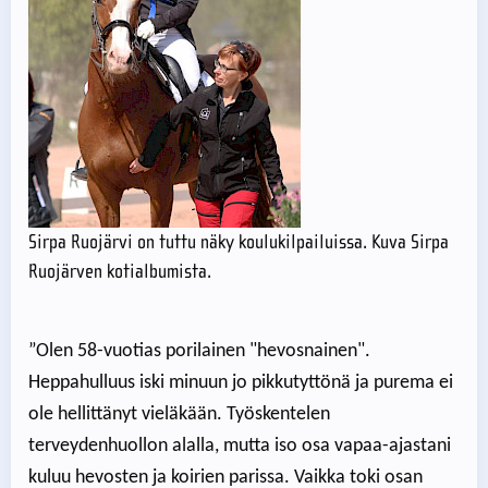
Sirpa Ruojärvi on tuttu näky koulukilpailuissa. Kuva Sirpa
Ruojärven kotialbumista.
”Olen 58-vuotias porilainen "hevosnainen".
Heppahulluus iski minuun jo pikkutyttönä ja purema ei
ole hellittänyt vieläkään. Työskentelen
terveydenhuollon alalla, mutta iso osa vapaa-ajastani
kuluu hevosten ja koirien parissa. Vaikka toki osan