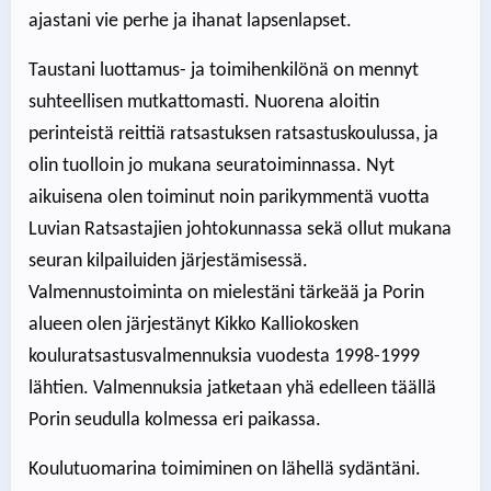
ajastani vie perhe ja ihanat lapsenlapset.
Taustani luottamus- ja toimihenkilönä on mennyt
suhteellisen mutkattomasti. Nuorena aloitin
perinteistä reittiä ratsastuksen ratsastuskoulussa, ja
olin tuolloin jo mukana seuratoiminnassa. Nyt
aikuisena olen toiminut noin parikymmentä vuotta
Luvian Ratsastajien johtokunnassa sekä ollut mukana
seuran kilpailuiden järjestämisessä.
Valmennustoiminta on mielestäni tärkeää ja Porin
alueen olen järjestänyt Kikko Kalliokosken
kouluratsastusvalmennuksia vuodesta 1998-1999
lähtien. Valmennuksia jatketaan yhä edelleen täällä
Porin seudulla kolmessa eri paikassa.
Koulutuomarina toimiminen on lähellä sydäntäni.