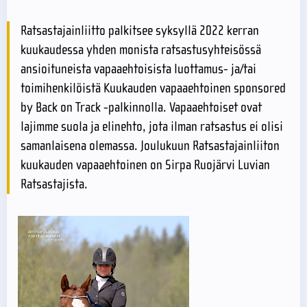
Ratsastajainliitto palkitsee syksyllä 2022 kerran
kuukaudessa yhden monista ratsastusyhteisössä
ansioituneista vapaaehtoisista luottamus- ja/tai
toimihenkilöistä Kuukauden vapaaehtoinen sponsored
by Back on Track -palkinnolla. Vapaaehtoiset ovat
lajimme suola ja elinehto, jota ilman ratsastus ei olisi
samanlaisena olemassa. Joulukuun Ratsastajainliiton
kuukauden vapaaehtoinen on Sirpa Ruojärvi Luvian
Ratsastajista.