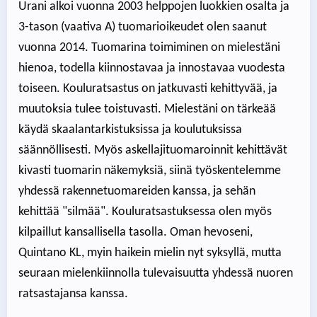
Urani alkoi vuonna 2003 helppojen luokkien osalta ja
3-tason (vaativa A) tuomarioikeudet olen saanut
vuonna 2014. Tuomarina toimiminen on mielestäni
hienoa, todella kiinnostavaa ja innostavaa vuodesta
toiseen. Kouluratsastus on jatkuvasti kehittyvää, ja
muutoksia tulee toistuvasti. Mielestäni on tärkeää
käydä skaalantarkistuksissa ja koulutuksissa
säännöllisesti. Myös askellajituomaroinnit kehittävät
kivasti tuomarin näkemyksiä, siinä työskentelemme
yhdessä rakennetuomareiden kanssa, ja sehän
kehittää "silmää". Kouluratsastuksessa olen myös
kilpaillut kansallisella tasolla. Oman hevoseni,
Quintano KL, myin haikein mielin nyt syksyllä, mutta
seuraan mielenkiinnolla tulevaisuutta yhdessä nuoren
ratsastajansa kanssa.