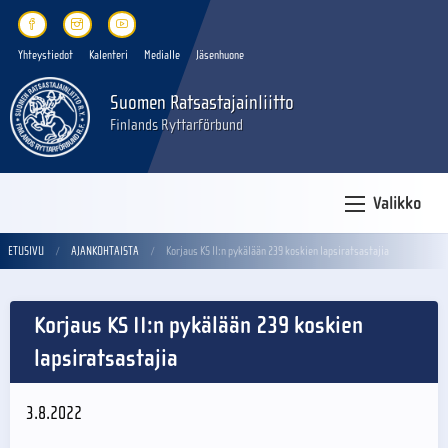
Yhteystiedot
Kalenteri
Medialle
Jäsenhuone
Suomen Ratsastajainliitto
Finlands Ryttarförbund
Valikko
ETUSIVU
AJANKOHTAISTA
Korjaus KS II:n pykälään 239 koskien lapsiratsastajia
Korjaus KS II:n pykälään 239 koskien
lapsiratsastajia
3.8.2022