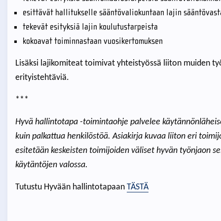
esittävät hallitukselle sääntövaliokuntaan lajin sääntövas
tekevät esityksiä lajin koulutustarpeista
kokoavat toiminnastaan vuosikertomuksen
Lisäksi lajikomiteat toimivat yhteistyössä liiton muiden 
erityistehtäviä.
***
Hyvä hallintotapa -toimintaohje palvelee käytännönläheise
kuin palkattua henkilöstöä. Asiakirja kuvaa liiton eri toimi
esitetään keskeisten toimijoiden väliset hyvän työnjaon se
käytäntöjen valossa.
Tutustu Hyvään hallintotapaan
TÄSTÄ