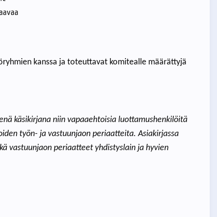
taavaa
työryhmien kanssa ja toteuttavat komitealle määrättyjä
nä käsikirjana niin vapaaehtoisia luottamushenkilöitä
joiden työn- ja vastuunjaon periaatteita. Asiakirjassa
kä vastuunjaon periaatteet yhdistyslain ja hyvien