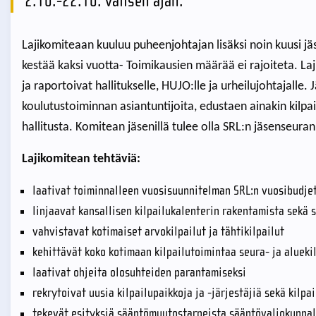
2.10.-22.10. välisen ajan.
Lajikomiteaan kuuluu puheenjohtajan lisäksi noin kuusi j
kestää kaksi vuotta- Toimikausien määrää ei rajoiteta. Laj
ja raportoivat hallitukselle, HUJO:lle ja urheilujohtajalle. 
koulutustoiminnan asiantuntijoita, edustaen ainakin kilpail
hallitusta. Komitean jäsenillä tulee olla SRL:n jäsenseura
Lajikomitean tehtäviä:
laativat toiminnalleen vuosisuunnitelman SRL:n vuosibudjet
linjaavat kansallisen kilpailukalenterin rakentamista sekä 
vahvistavat kotimaiset arvokilpailut ja tähtikilpailut
kehittävät koko kotimaan kilpailutoimintaa seura- ja alueki
laativat ohjeita olosuhteiden parantamiseksi
rekrytoivat uusia kilpailupaikkoja ja -järjestäjiä sekä kilpa
tekevät esityksiä sääntömuutostarpeista sääntövaliokunnal