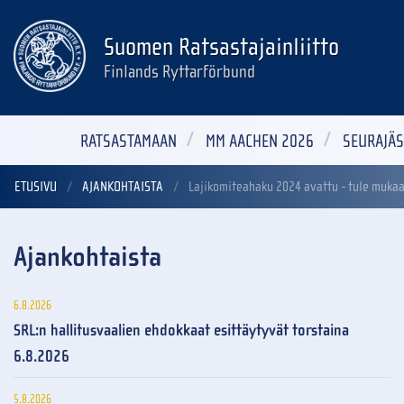
Suomen Ratsastajainliitto
Finlands Ryttarförbund
RATSASTAMAAN
MM AACHEN 2026
SEURAJÄS
ETUSIVU
AJANKOHTAISTA
Lajikomiteahaku 2024 avattu - tule mukaa
Ajankohtaista
6.8.2026
SRL:n hallitusvaalien ehdokkaat esittäytyvät torstaina
6.8.2026
5.8.2026