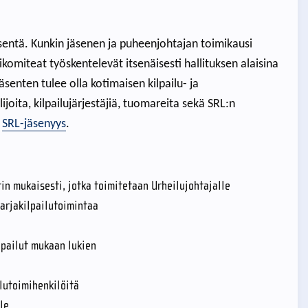
äsentä. Kunkin jäsenen ja puheenjohtajan toimikausi
ikomiteat työskentelevät itsenäisesti hallituksen alaisina
Jäsenten tulee olla kotimaisen kilpailu- ja
ijoita, kilpailujärjestäjiä, tuomareita sekä SRL:n
n
SRL-jäsenyys
.
in mukaisesti, jotka toimitetaan Urheilujohtajalle
sarjakilpailutoimintaa
lpailut mukaan lukien
ilutoimihenkilöitä
le