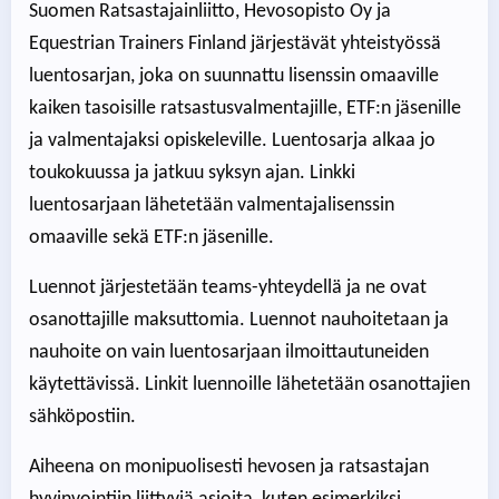
Suomen Ratsastajainliitto, Hevosopisto Oy ja
Equestrian Trainers Finland järjestävät yhteistyössä
luentosarjan, joka on suunnattu lisenssin omaaville
kaiken tasoisille ratsastusvalmentajille, ETF:n jäsenille
ja valmentajaksi opiskeleville. Luentosarja alkaa jo
toukokuussa ja jatkuu syksyn ajan. Linkki
luentosarjaan lähetetään valmentajalisenssin
omaaville sekä ETF:n jäsenille.
Luennot järjestetään teams-yhteydellä ja ne ovat
osanottajille maksuttomia. Luennot nauhoitetaan ja
nauhoite on vain luentosarjaan ilmoittautuneiden
käytettävissä. Linkit luennoille lähetetään osanottajien
sähköpostiin.
Aiheena on monipuolisesti hevosen ja ratsastajan