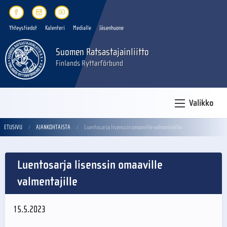
Yhteystiedot
Kalenteri
Medialle
Jäsenhuone
Suomen Ratsastajainliitto
Finlands Ryttarförbund
Valikko
ETUSIVU
AJANKOHTAISTA
Luentosarja lisenssin omaaville valmentajille
Luentosarja lisenssin omaaville
valmentajille
15.5.2023