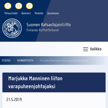
Yhteystiedot
Kalenteri
Medialle
Jäsenhuone
Suomen Ratsastajainliitto
Finlands Ryttarförbund
Valikko
ETUSIVU
AJANKOHTAISTA
Marjukka Manninen liiton varapuheenjohtajaksi
Marjukka Manninen liiton
varapuheenjohtajaksi
21.5.2019