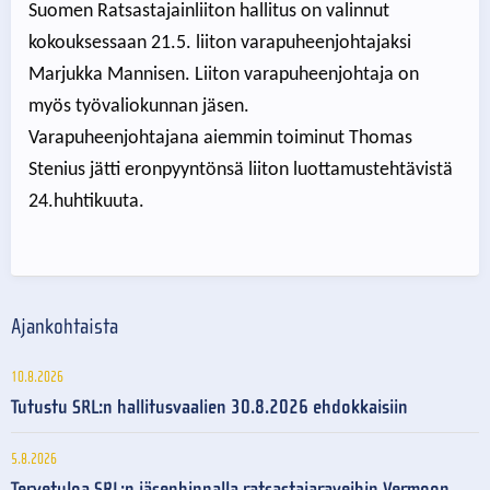
Suomen Ratsastajainliiton hallitus on valinnut
kokouksessaan 21.5. liiton varapuheenjohtajaksi
Marjukka Mannisen. Liiton varapuheenjohtaja on
myös työvaliokunnan jäsen.
Varapuheenjohtajana aiemmin toiminut Thomas
Stenius jätti eronpyyntönsä liiton luottamustehtävistä
24.huhtikuuta.
Ajankohtaista
10.8.2026
Tutustu SRL:n hallitusvaalien 30.8.2026 ehdokkaisiin
5.8.2026
Tervetuloa SRL:n jäsenhinnalla ratsastajaraveihin Vermoon