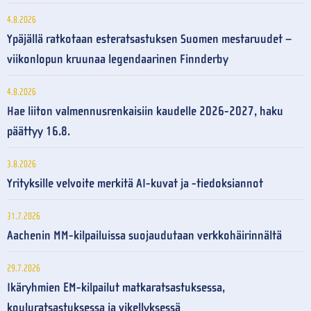
4.8.2026
Ypäjällä ratkotaan esteratsastuksen Suomen mestaruudet –
viikonlopun kruunaa legendaarinen Finnderby
4.8.2026
Hae liiton valmennusrenkaisiin kaudelle 2026-2027, haku
päättyy 16.8.
3.8.2026
Yrityksille velvoite merkitä AI-kuvat ja -tiedoksiannot
31.7.2026
Aachenin MM-kilpailuissa suojaudutaan verkkohäirinnältä
29.7.2026
Ikäryhmien EM-kilpailut matkaratsastuksessa,
kouluratsastuksessa ja vikellyksessä