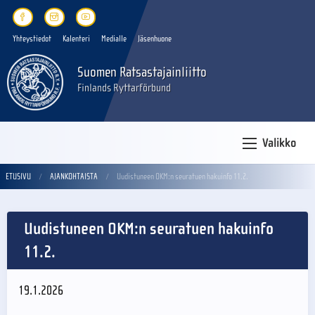
Yhteystiedot
Kalenteri
Medialle
Jäsenhuone
Suomen Ratsastajainliitto
Finlands Ryttarförbund
Valikko
ETUSIVU
AJANKOHTAISTA
Uudistuneen OKM:n seuratuen hakuinfo 11.2.
Uudistuneen OKM:n seuratuen hakuinfo
11.2.
19.1.2026