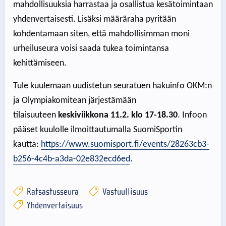
mahdollisuuksia harrastaa ja osallistua kesätoimintaan
yhdenvertaisesti. Lisäksi määräraha pyritään
kohdentamaan siten, että mahdollisimman moni
urheiluseura voisi saada tukea toimintansa
kehittämiseen.
Tule kuulemaan uudistetun seuratuen hakuinfo OKM:n
ja Olympiakomitean järjestämään
tilaisuuteen
keskiviikkona 11.2. klo 17-18.30
. Infoon
pääset kuulolle ilmoittautumalla SuomiSportin
kautta:
https://www.suomisport.fi/events/28263cb3-
b256-4c4b-a3da-02e832ecd6ed
.
Ratsastusseura
Vastuullisuus
Yhdenvertaisuus