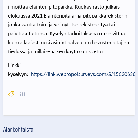
ilmoittaa eläinten pitopaikka. Ruokavirasto julkaisi
elokuussa 2021 Eläintenpitäjä- ja pitopaikkarekisterin,
jonka kautta toimija voi nyt itse rekisteröityä tai
päivittää tietonsa. Kyselyn tarkoituksena on selvittää,
kuinka laajasti uusi asiointipalvelu on hevostenpitäjien
tiedossa ja millaisena sen käyttö on koettu.
Linkki
kyselyyn:
https://link.webropolsurveys.com/S/15C3063
Liitto
Ajankohtaista