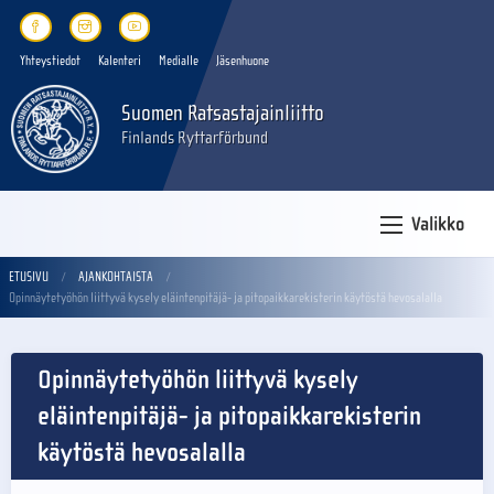
Yhteystiedot
Kalenteri
Medialle
Jäsenhuone
Suomen Ratsastajainliitto
Finlands Ryttarförbund
Valikko
ETUSIVU
AJANKOHTAISTA
Opinnäytetyöhön liittyvä kysely eläintenpitäjä- ja pitopaikkarekisterin käytöstä hevosalalla
Opinnäytetyöhön liittyvä kysely
eläintenpitäjä- ja pitopaikkarekisterin
käytöstä hevosalalla